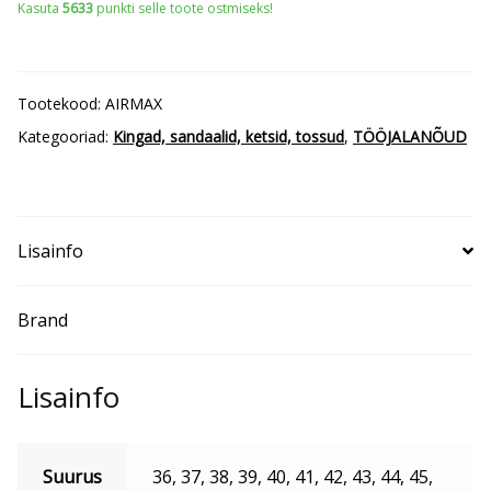
Kasuta
5633
punkti selle toote ostmiseks!
S1
AIRMAX
kogus
Tootekood:
AIRMAX
Kategooriad:
Kingad, sandaalid, ketsid, tossud
,
TÖÖJALANÕUD
Lisainfo
Brand
Lisainfo
Suurus
36, 37, 38, 39, 40, 41, 42, 43, 44, 45,