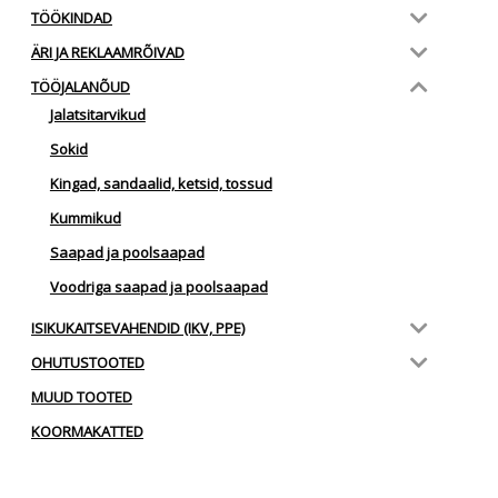
TÖÖKINDAD
ÄRI JA REKLAAMRÕIVAD
TÖÖJALANÕUD
Jalatsitarvikud
Sokid
Kingad, sandaalid, ketsid, tossud
Kummikud
Saapad ja poolsaapad
Voodriga saapad ja poolsaapad
ISIKUKAITSEVAHENDID (IKV, PPE)
OHUTUSTOOTED
MUUD TOOTED
KOORMAKATTED