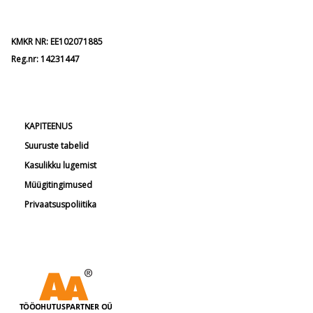
KMKR NR: EE102071885
Reg.nr: 14231447
KAPITEENUS
Suuruste tabelid
Kasulikku lugemist
Müügitingimused
Privaatsuspoliitika