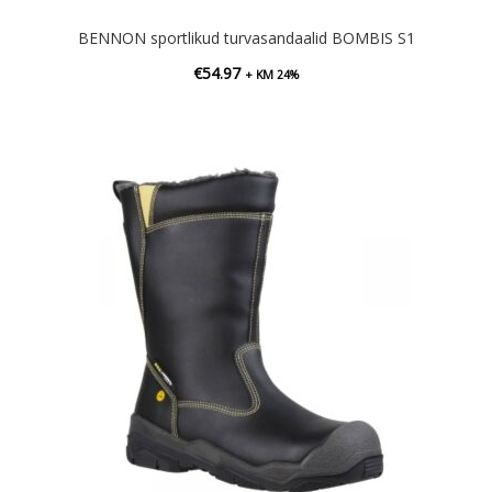
BENNON sportlikud turvasandaalid BOMBIS S1
€
54.97
+ KM 24%