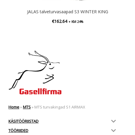
JALAS talveturvasaapad S3 WINTER KING
€
162.64
+ KM 24%
Home
»
MTS
»
MTS turvakingad S1 AIRMAX
KÄSITÖÖRIISTAD
TÖÖRIIDED