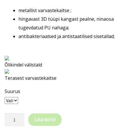
metallist varvastekaitse ;
hingavast 3D tüüpi kangast pealne, ninaosa
tugevdatud PU nahaga;
antibakteriaalsed ja antistaatilised sisetallad;
Õlikindel välistald
Terasest varvastekaitse
Suurus
MTS
Lisa korvi
turvakingad