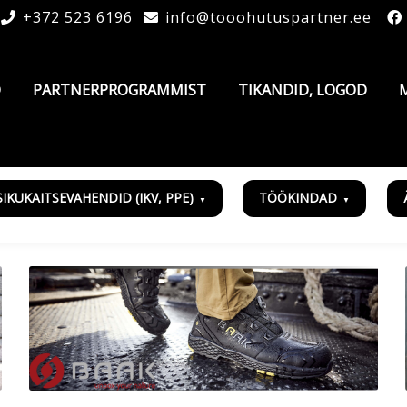
+372 523 6196
info@tooohutuspartner.ee
D
PARTNERPROGRAMMIST
TIKANDID, LOGOD
SIKUKAITSEVAHENDID (IKV, PPE)
TÖÖKINDAD