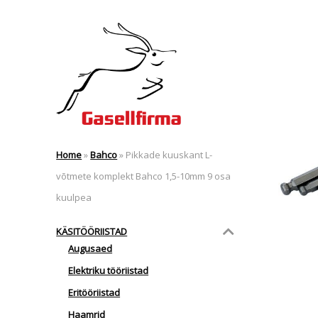
Home
»
Bahco
»
Pikkade kuuskant L-
võtmete komplekt Bahco 1,5-10mm 9 osa
kuulpea
KÄSITÖÖRIISTAD
Augusaed
Elektriku tööriistad
Eritööriistad
Haamrid