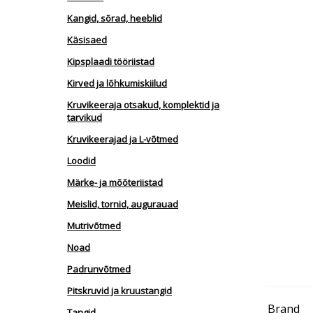
Kangid, sõrad, heeblid
Käsisaed
Kipsplaadi tööriistad
Kirved ja lõhkumiskiilud
Kruvikeeraja otsakud, komplektid ja
tarvikud
Kruvikeerajad ja L-võtmed
Loodid
Märke- ja mõõteriistad
Meislid, tornid, augurauad
Mutrivõtmed
Noad
Padrunvõtmed
Pitskruvid ja kruustangid
Brand
Tangid