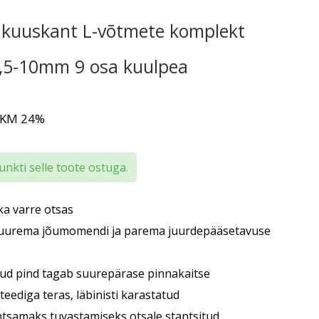
 kuuskant L-võtmete komplekt
,5-10mm 9 osa kuulpea
 KM 24%
nkti selle toote ostuga.
ka varre otsas
 suurema jõumomendi ja parema juurdepääsetavuse
tud pind tagab suurepärase pinnakaitse
iteediga teras, läbinisti karastatud
ihtsamaks tuvastamiseks otsale stantsitud