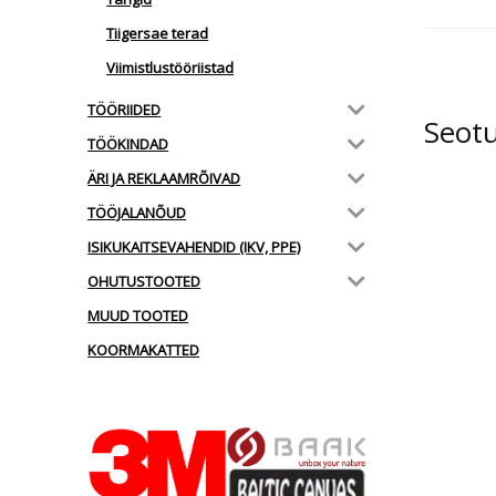
Tiigersae terad
Viimistlustööriistad
TÖÖRIIDED
Seot
TÖÖKINDAD
ÄRI JA REKLAAMRÕIVAD
TÖÖJALANÕUD
ISIKUKAITSEVAHENDID (IKV, PPE)
OHUTUSTOOTED
MUUD TOOTED
KOORMAKATTED