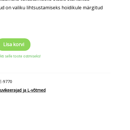
d on valiku lihtsustamiseks hoidikule märgitud
Lisa korvi
ti selle toote ostmiseks!
E-9770
ruvikeerajad ja L-võtmed