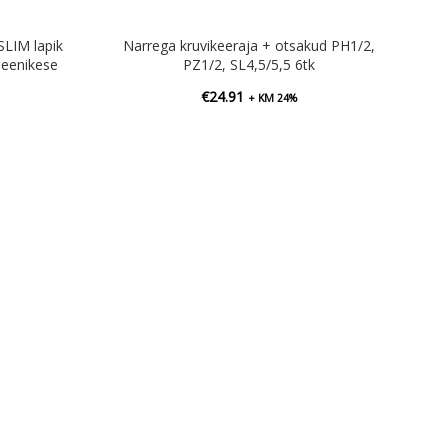
SLIM lapik
Narrega kruvikeeraja + otsakud PH1/2,
eenikese
PZ1/2, SL4,5/5,5 6tk
€
24.91
+ KM 24%