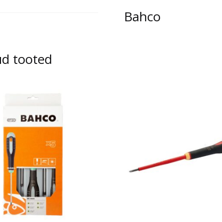
Bahco
kogus
ud tooted