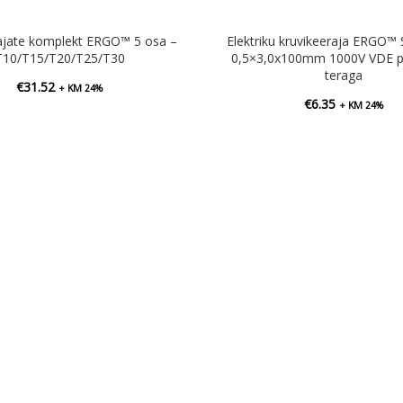
ajate komplekt ERGO™ 5 osa –
Elektriku kruvikeeraja ERGO™ 
T10/T15/T20/T25/T30
0,5×3,0x100mm 1000V VDE p
teraga
€
31.52
+ KM 24%
€
6.35
+ KM 24%