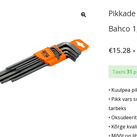
Pikkade
Bahco 1
€
15.28
+
Teeni
31
pu
• Kuulpea pi
• Pikk vars
tarbeks
• Oksüdeeri
• Kõrge kval
• Mõõt on l