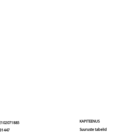
KAPITEENUS
EE102071885
Suuruste tabelid
231447