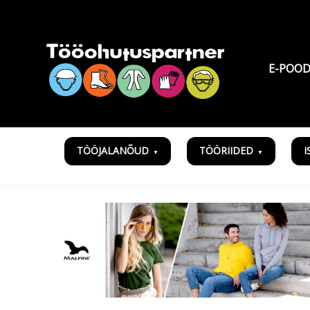
E-POO
TÖÖJALANÕUD
TÖÖRIIDED
I