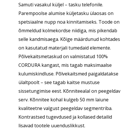
Samuti vasakul küljel – tasku telefonile.
Parempoolse alumise küljetasku ülaosas on
spetsiaalne nupp noa kinnitamiseks. Toode on
õmmeldud kolmekordse niidiga, mis pikendab
selle kandmisaega. Kõige määrdunud kohtades
on kasutatud materjali tumedaid elemente.
Põlvekaitsmetaskud on valmistatud 100%
CORDURA kangast, mis tagab maksimaalse
kulumiskindluse. Põlvekaitsmed paigaldatakse
ülaltpoolt – see tagab kaitse mustuse
sissetungimise eest. Kõnniteealal on peegeldav
serv. Kõnnitee kohal kulgeb 50 mm laiune
kvaliteetne valgust peegeldav segmentriba.
Kontrastsed tugevdused ja kollased detailid
lisavad tootele uuenduslikkust.