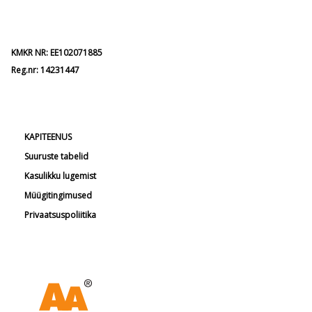
KMKR NR: EE102071885
Reg.nr: 14231447
KAPITEENUS
Suuruste tabelid
Kasulikku lugemist
Müügitingimused
Privaatsuspoliitika