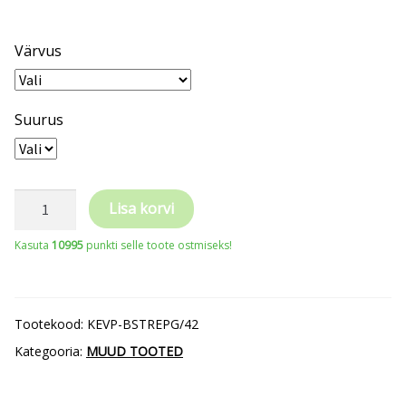
Värvus
Suurus
Piraadipüksid
Lisa korvi
Rewelly
Kasuta
10995
punkti selle toote ostmiseks!
Plus
stretš
kogus
Tootekood:
KEVP-BSTREPG/42
Kategooria:
MUUD TOOTED