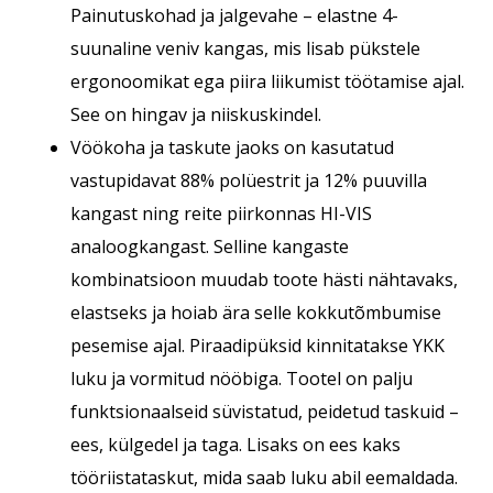
Painutuskohad ja jalgevahe – elastne 4-
suunaline veniv kangas, mis lisab pükstele
ergonoomikat ega piira liikumist töötamise ajal.
See on hingav ja niiskuskindel.
Vöökoha ja taskute jaoks on kasutatud
vastupidavat 88% polüestrit ja 12% puuvilla
kangast ning reite piirkonnas HI-VIS
analoogkangast. Selline kangaste
kombinatsioon muudab toote hästi nähtavaks,
elastseks ja hoiab ära selle kokkutõmbumise
pesemise ajal. Piraadipüksid kinnitatakse YKK
luku ja vormitud nööbiga. Tootel on palju
funktsionaalseid süvistatud, peidetud taskuid –
ees, külgedel ja taga. Lisaks on ees kaks
tööriistataskut, mida saab luku abil eemaldada.