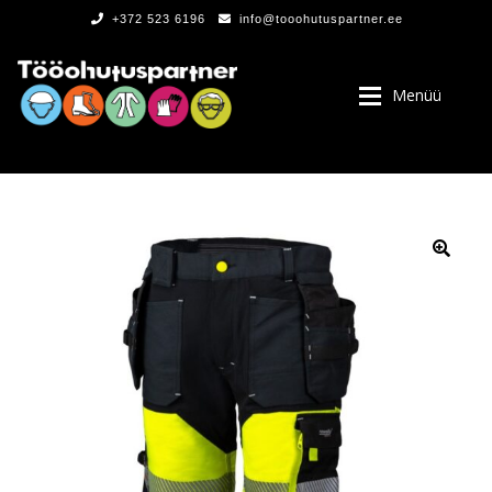
+372 523 6196
info@tooohutuspartner.ee
Menüü
PROGRAMMIST
, LOGOD