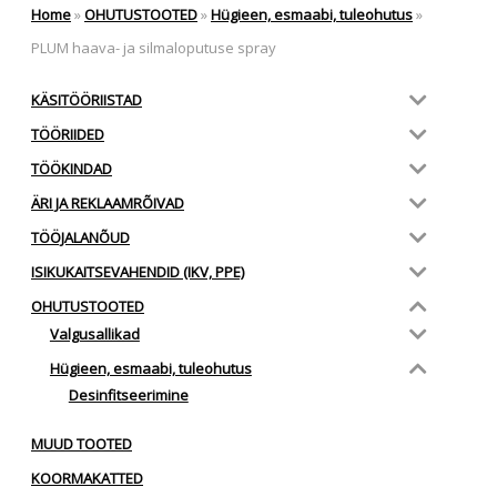
Home
»
OHUTUSTOOTED
»
Hügieen, esmaabi, tuleohutus
»
PLUM haava- ja silmaloputuse spray
KÄSITÖÖRIISTAD
TÖÖRIIDED
TÖÖKINDAD
ÄRI JA REKLAAMRÕIVAD
TÖÖJALANÕUD
ISIKUKAITSEVAHENDID (IKV, PPE)
OHUTUSTOOTED
Valgusallikad
Hügieen, esmaabi, tuleohutus
Desinfitseerimine
MUUD TOOTED
KOORMAKATTED