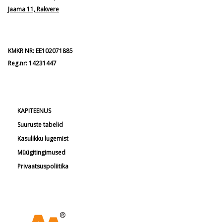
Jaama 11, Rakvere
KMKR NR: EE102071885
Reg.nr: 14231447
KAPITEENUS
Suuruste tabelid
Kasulikku lugemist
Müügitingimused
Privaatsuspoliitika