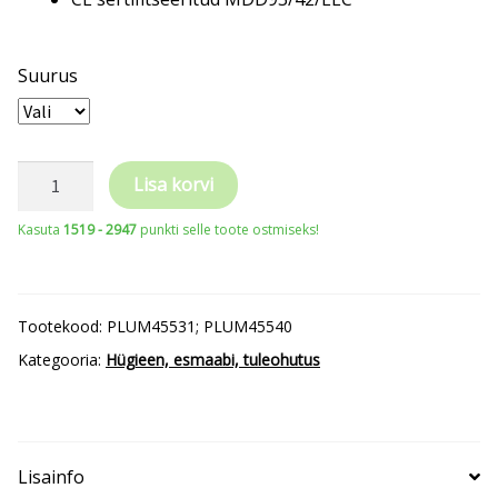
Suurus
PLUM
Lisa korvi
haava-
Kasuta
1519 - 2947
punkti selle toote ostmiseks!
ja
silmaloputuse
spray
Tootekood:
PLUM45531; PLUM45540
kogus
Kategooria:
Hügieen, esmaabi, tuleohutus
Lisainfo