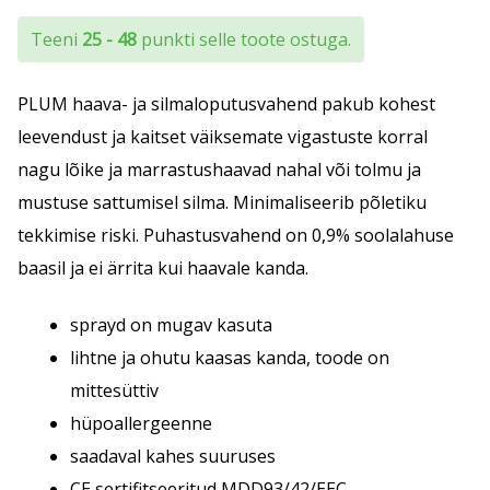
kuni
Teeni
25 - 48
punkti selle toote ostuga.
€23.77
PLUM haava- ja silmaloputusvahend pakub kohest
leevendust ja kaitset väiksemate vigastuste korral
nagu lõike ja marrastushaavad nahal või tolmu ja
mustuse sattumisel silma. Minimaliseerib põletiku
tekkimise riski. Puhastusvahend on 0,9% soolalahuse
baasil ja ei ärrita kui haavale kanda.
sprayd on mugav kasuta
lihtne ja ohutu kaasas kanda, toode on
mittesüttiv
hüpoallergeenne
saadaval kahes suuruses
CE sertifitseeritud MDD93/42/EEC