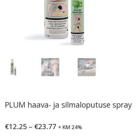
PLUM haava- ja silmaloputuse spray
Hinnavahemik:
€
12.25
–
€
23.77
+ KM 24%
€12.25