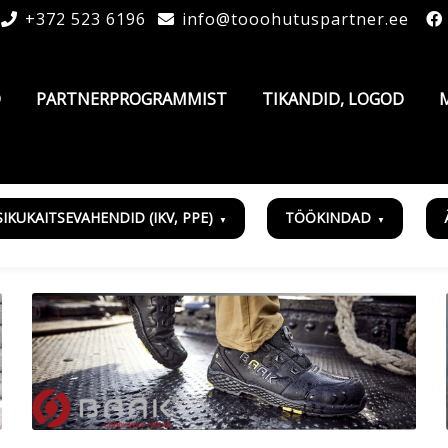
+372 523 6196
info@tooohutuspartner.ee
D
PARTNERPROGRAMMIST
TIKANDID, LOGOD
SIKUKAITSEVAHENDID (IKV, PPE)
TÖÖKINDAD