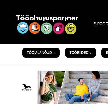
E-POO
TÖÖJALANÕUD
TÖÖRIIDED
I