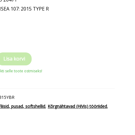
ISEA 107: 2015 TYPE R
Lisa korvi
ti selle toote ostmiseks!
315YBR
Fliisid, pusad, softshellid
,
Kõrgnähtavad (HiVis) tööriided
,