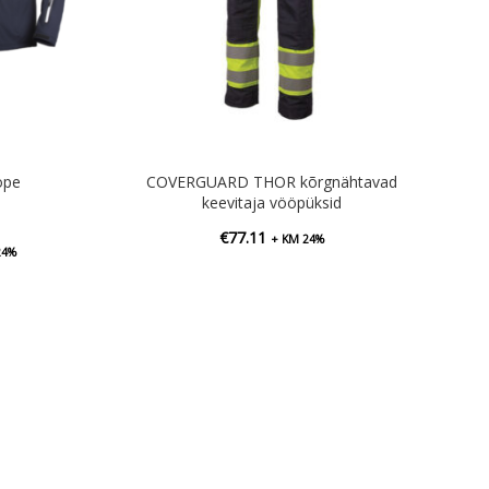
ope
COVERGUARD THOR kõrgnähtavad
keevitaja vööpüksid
€
77.11
+ KM 24%
vahemik:
24%
7
18