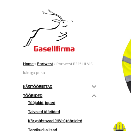
Home
»
Portwest
»
Portwest B315 HI-VIS
lukuga pusa
KÄSITÖÖRIISTAD
TÖÖRIIDED
Tööjakid, joped
Talvised tööriided
Kõrgnähtavad (HiVis) tööriided
Tarvikud ja lisad