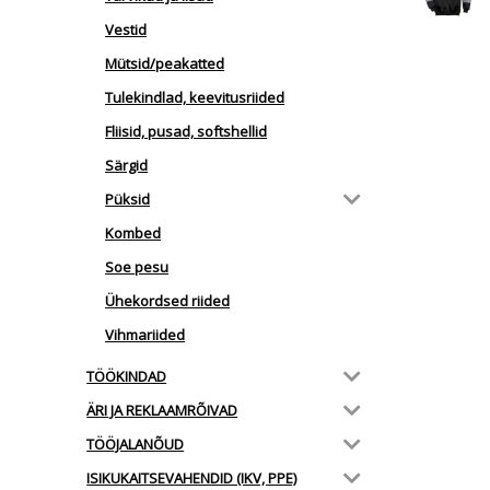
Vestid
Mütsid/peakatted
Tulekindlad, keevitusriided
Fliisid, pusad, softshellid
Särgid
Püksid
Kombed
Soe pesu
Ühekordsed riided
Vihmariided
TÖÖKINDAD
ÄRI JA REKLAAMRÕIVAD
TÖÖJALANÕUD
ISIKUKAITSEVAHENDID (IKV, PPE)