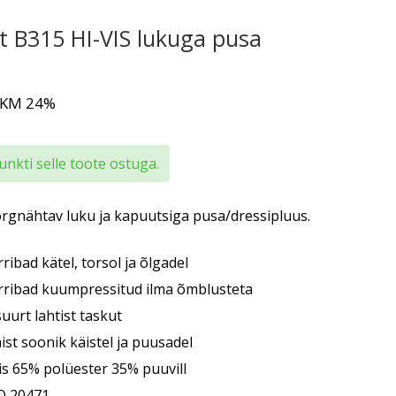
t B315 HI-VIS lukuga pusa
 KM 24%
nkti selle toote ostuga.
õrgnähtav luku ja kapuutsiga pusa/dressipluus.
ribad kätel, torsol ja õlgadel
rribad kuumpressitud ilma õmblusteta
uurt lahtist taskut
st soonik käistel ja puusadel
is 65% polüester 35% puuvill
O 20471