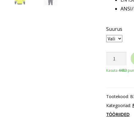
ANSI/
Suurus
Portwest
B315
Kasuta
4483
punk
HI-
VIS
lukuga
Tootekood:
B
pusa
Kategooriad:
kogus
TÖÖRIIDED