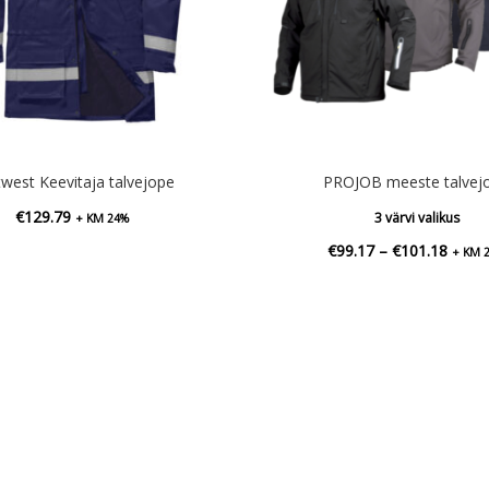
west Keevitaja talvejope
PROJOB meeste talvej
€
129.79
3 värvi valikus
+ KM 24%
Hinna
€
99.17
–
€
101.18
+ KM 
€99.1
kuni
€101.