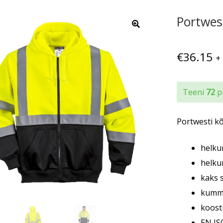
Portwes
€
36.15
+
Teeni
72
pu
Portwesti k
helkur
helku
kaks s
kummi
koost
EN IS