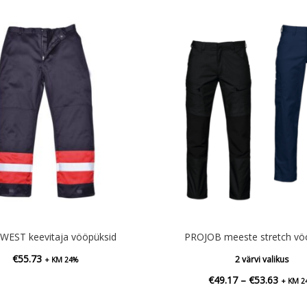
EST keevitaja vööpüksid
PROJOB meeste stretch vö
€
55.73
2 värvi valikus
+ KM 24%
Hinna
€
49.17
–
€
53.63
+ KM 2
€49.1