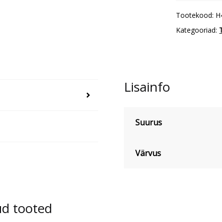
vihmamante
Tootekood:
H
kogus
Kategooriad:
Lisainfo
Suurus
Värvus
ud tooted