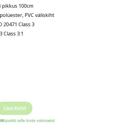
i pikkus 100cm
polüester, PVC väliskiht
O 20471 Class 3
3 Class 3:1
Lisa korvi
766
punkti selle toote ostmiseks!