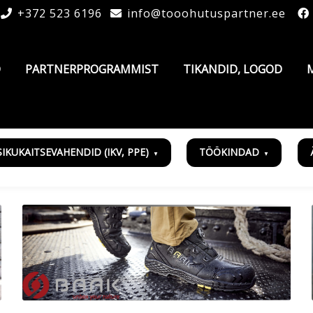
+372 523 6196
info@tooohutuspartner.ee
D
PARTNERPROGRAMMIST
TIKANDID, LOGOD
SIKUKAITSEVAHENDID (IKV, PPE)
TÖÖKINDAD