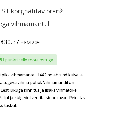
ST kõrgnähtav oranž
tega vihmamantel
Hinnavahemik:
€
30.37
+ KM 24%
€27.33
kuni
 61
punkti selle toote ostuga.
€30.37
pikk vihmamantel H442 hoiab sind kuiva ja
a tugeva vihma puhul. Vihmamantlil on
 Eest lukuga kinnitus ja lisaks vihmatõke
Seljal ja külgedel ventilatsiooni avad. Peidetav
s taskut.