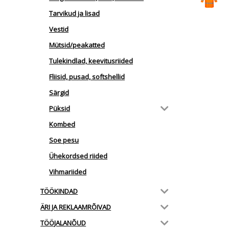
Tarvikud ja lisad
Vestid
Mütsid/peakatted
Tulekindlad, keevitusriided
Fliisid, pusad, softshellid
Särgid
Püksid
Kombed
Soe pesu
Ühekordsed riided
Vihmariided
TÖÖKINDAD
ÄRI JA REKLAAMRÕIVAD
TÖÖJALANÕUD