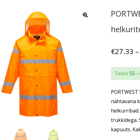
PORTWE
helkuri
€
27.33
–
Teeni
55 -
PORTWEST`i 
nähtavana k
helkurribad.
trukkidega. 
kapuuts. Kak