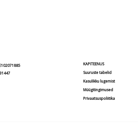
KAPITEENUS
EE102071885
Suuruste tabelid
231447
Kasulikku lugemist
Müügitingimused
Privaatsuspoliitika