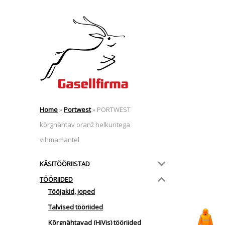
Home
»
Portwest
»
PORTWEST
kõrgnähtav oranž helkuritega
vihmamantel
KÄSITÖÖRIISTAD
TÖÖRIIDED
Tööjakid, joped
Talvised tööriided
Kõrgnähtavad (HiVis) tööriided