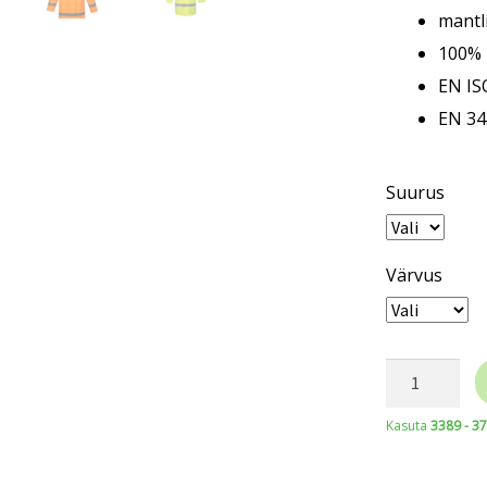
mantl
100% 
EN IS
EN 34
Suurus
Värvus
PORTWEST
kõrgnähtav
Kasuta
3389 - 3
oranž
helkuritega