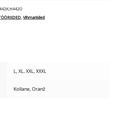
l
442K;H442O
TÖÖRIIDED
,
Vihmariided
L, XL, XXL, XXXL
Kollane, Oranž