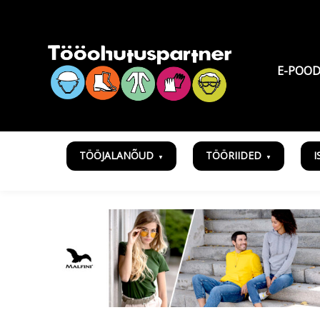
E-POO
TÖÖJALANÕUD
TÖÖRIIDED
I