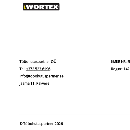
Tööohutuspartner OÜ
KMKR NR: 
Tel:
+372 523 6196
Reg.nr: 14
info@tooohutuspartner.ee
Jaama 11, Rakvere
© Tööohutuspartner 2026