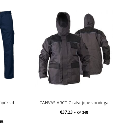
öpüksid
CANVAS ARCTIC talvejope voodriga
€
37.23
+ KM 24%
vahemik:
4%
7