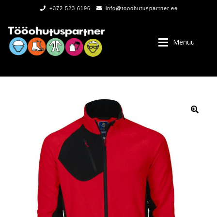
+372 523 6196
info@tooohutuspartner.ee
Menüü
PROGRAMMIST
, LOGOD