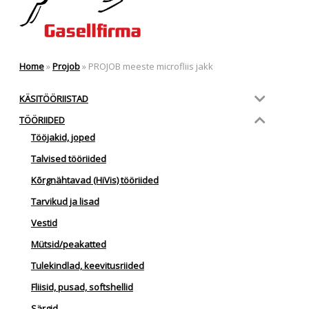
Home
»
Projob
»
PROJOB meeste microfliis jakk
KÄSITÖÖRIISTAD
TÖÖRIIDED
Tööjakid, joped
Talvised tööriided
Kõrgnähtavad (HiVis) tööriided
Tarvikud ja lisad
Vestid
Mütsid/peakatted
Tulekindlad, keevitusriided
Fliisid, pusad, softshellid
Särgid