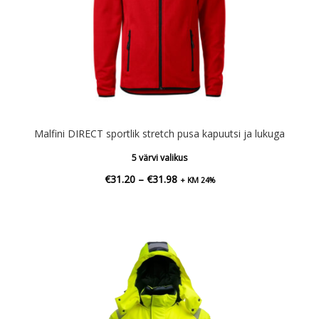
Malfini DIRECT sportlik stretch pusa kapuutsi ja lukuga
5 värvi valikus
Hinnavahemik:
€
31.20
–
€
31.98
+ KM 24%
€31.20
kuni
€31.98