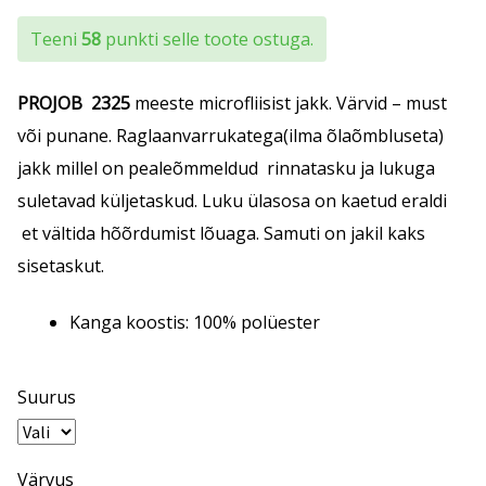
Teeni
58
punkti selle toote ostuga.
PROJOB
2325
meeste microfliisist jakk. Värvid – must
või punane. Raglaanvarrukatega(ilma õlaõmbluseta)
jakk millel on pealeõmmeldud rinnatasku ja lukuga
suletavad küljetaskud. Luku ülasosa on kaetud eraldi
et vältida hõõrdumist lõuaga. Samuti on jakil kaks
sisetaskut.
Kanga koostis: 100% polüester
Suurus
Värvus