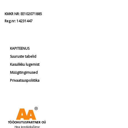
KMKR NR: EE102071885
Reg.nr: 14231447
KAPITEENUS
Suuruste tabelid
Kasulikku lugemist
Müügitingimused
Privaatsuspoliitika