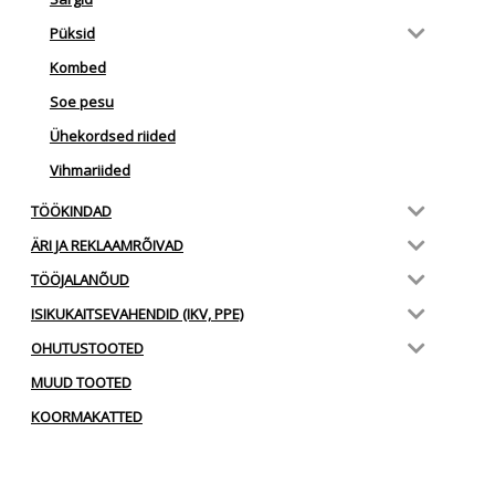
Püksid
Kombed
Soe pesu
Ühekordsed riided
Vihmariided
TÖÖKINDAD
ÄRI JA REKLAAMRÕIVAD
TÖÖJALANÕUD
ISIKUKAITSEVAHENDID (IKV, PPE)
OHUTUSTOOTED
MUUD TOOTED
KOORMAKATTED