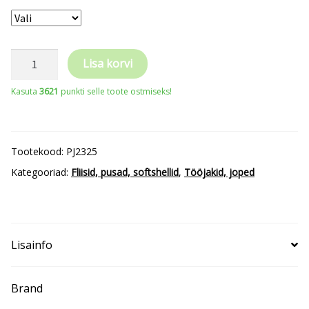
PROJOB
Lisa korvi
meeste
Kasuta
3621
punkti selle toote ostmiseks!
microfliis
jakk
kogus
Tootekood:
PJ2325
Kategooriad:
Fliisid, pusad, softshellid
,
Tööjakid, joped
Lisainfo
Brand