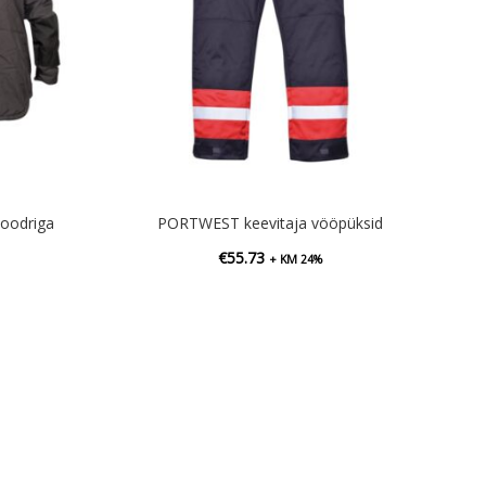
oodriga
PORTWEST keevitaja vööpüksid
€
55.73
+ KM 24%