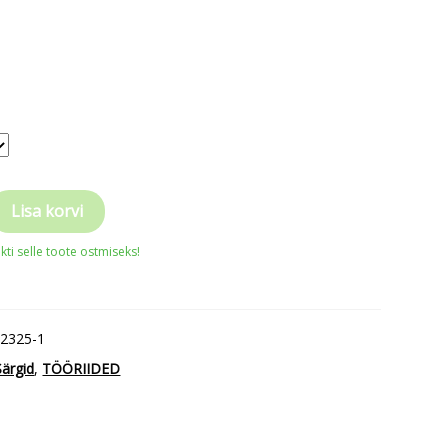
Lisa korvi
ti selle toote ostmiseks!
J2325-1
Särgid
,
TÖÖRIIDED