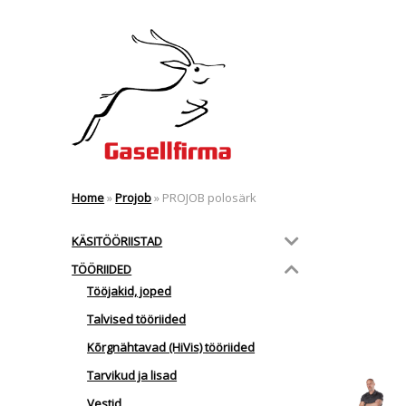
Home
»
Projob
»
PROJOB polosärk
KÄSITÖÖRIISTAD
TÖÖRIIDED
Tööjakid, joped
Talvised tööriided
Kõrgnähtavad (HiVis) tööriided
Tarvikud ja lisad
Vestid