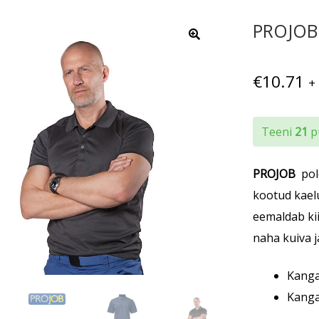
PROJOB 
€
10.71
+
Teeni
21
pu
PROJOB
polo
kootud kael
eemaldab kii
naha kuiva j
Kanga
Kanga