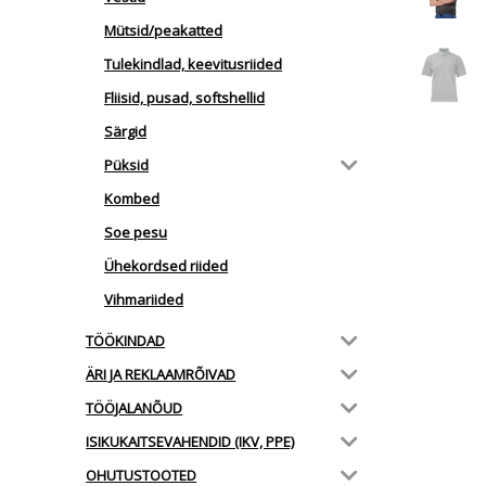
Mütsid/peakatted
Tulekindlad, keevitusriided
Fliisid, pusad, softshellid
Särgid
Püksid
Kombed
Soe pesu
Ühekordsed riided
Vihmariided
TÖÖKINDAD
ÄRI JA REKLAAMRÕIVAD
TÖÖJALANÕUD
ISIKUKAITSEVAHENDID (IKV, PPE)
OHUTUSTOOTED