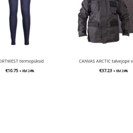
ORTWEST termopüksid
CANVAS ARCTIC talvejope v
€
10.75
€
37.23
+ KM 24%
+ KM 24%