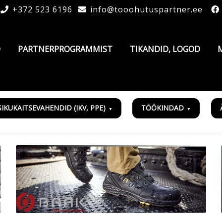
+372 523 6196
info@tooohutuspartner.ee
D
PARTNERPROGRAMMIST
TIKANDID, LOGOD
SIKUKAITSEVAHENDID (IKV, PPE)
TÖÖKINDAD