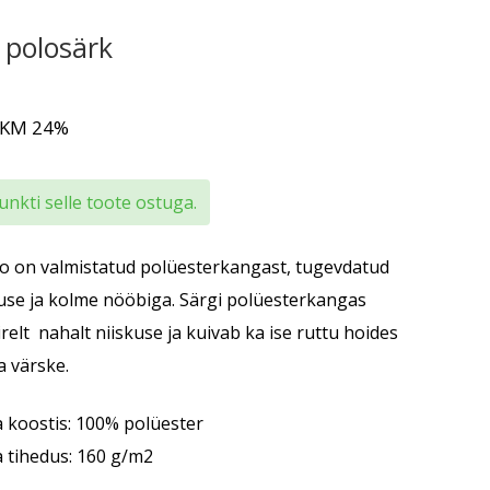
polosärk
 KM 24%
nkti selle toote ostuga.
 on valmistatud polüesterkangast, tugevdatud
use ja kolme nööbiga. Särgi polüesterkangas
relt nahalt niiskuse ja kuivab ka ise ruttu hoides
a värske.
 koostis: 100% polüester
 tihedus: 160 g/m2