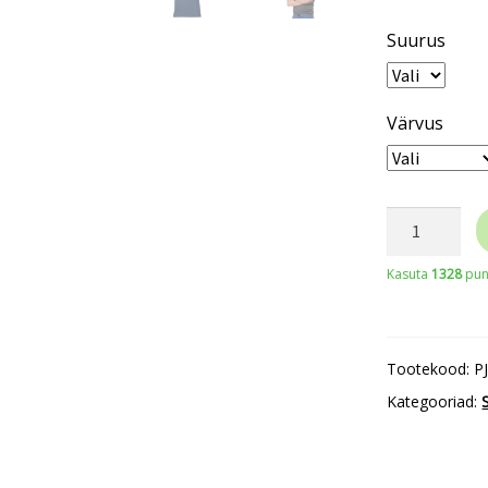
Suurus
Värvus
PROJOB
polosärk
Kasuta
1328
punk
kogus
Tootekood:
P
Kategooriad: