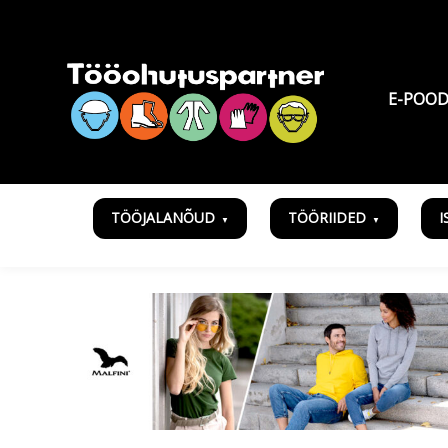
E-POO
TÖÖJALANÕUD
TÖÖRIIDED
I