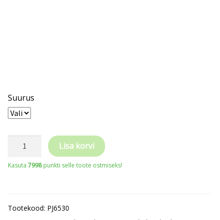
Suurus
PROJOB
Lisa korvi
ripptaskutega
Kasuta
7998
punkti selle toote ostmiseks!
vööpüksid
sääreosa
kõrgnähtav
Tootekood:
PJ6530
kogus