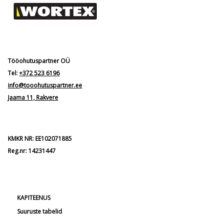
Tööohutuspartner OÜ
Tel:
+372 523 6196
info@tooohutuspartner.ee
Jaama 11, Rakvere
KMKR NR: EE102071885
Reg.nr: 14231447
KAPITEENUS
Suuruste tabelid