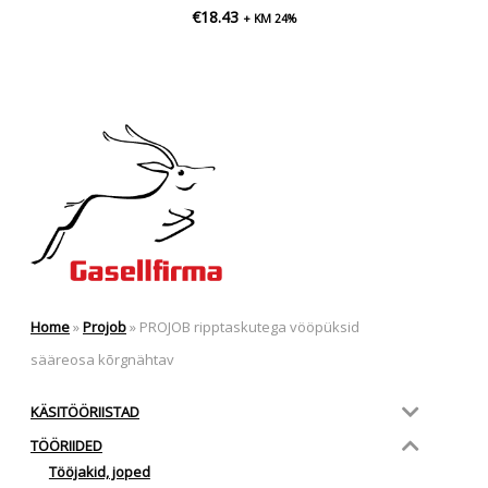
€
18.43
+ KM 24%
Home
»
Projob
»
PROJOB ripptaskutega vööpüksid
sääreosa kõrgnähtav
KÄSITÖÖRIISTAD
TÖÖRIIDED
Tööjakid, joped