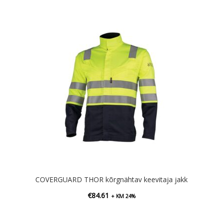
COVERGUARD THOR kõrgnähtav keevitaja jakk
€
84.61
+ KM 24%