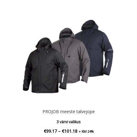
PROJOB meeste talvejope
3 värvi valikus
Hinnavahemik:
€
99.17
–
€
101.18
+ KM 24%