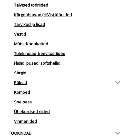
Talvised tööriided
Kõrgnähtavad (HiVis) tööriided
Tarvikud ja lisad
Vestid
Mütsid/peakatted
Tulekindlad, keevitusriided
Fliisid, pusad, softshellid
Särgid
Püksid
Kombed
Soe pesu
Ühekordsed riided
Vihmariided
TÖÖKINDAD