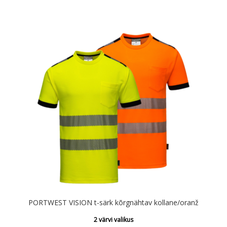
€99.17
kuni
€101.18
PORTWEST VISION t-särk kõrgnähtav kollane/oranž
2 värvi valikus