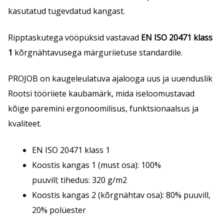
kasutatud tugevdatud kangast.
Ripptaskutega vööpüksid vastavad
EN ISO 20471 klass
1
kõrgnähtavusega märguriietuse standardile.
PROJOB on kaugeleulatuva ajalooga uus ja uuenduslik
Rootsi tööriiete kaubamärk, mida iseloomustavad
kõige paremini ergonoomilisus, funktsionaalsus ja
kvaliteet.
EN ISO 20471 klass 1
Koostis kangas 1 (must osa): 100%
puuvill; tihedus: 320 g/m2
Koostis kangas 2 (kõrgnähtav osa): 80% puuvill,
20% polüester