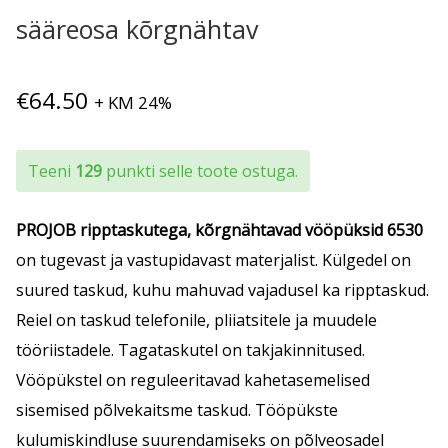
sääreosa kõrgnähtav
€
64.50
+ KM 24%
Teeni
129
punkti selle toote ostuga.
PROJOB
ripptaskutega, kõrgnähtavad vööpüksid
6530
on tugevast ja vastupidavast materjalist. Külgedel on
suured taskud, kuhu mahuvad vajadusel ka ripptaskud.
Reiel on taskud telefonile, pliiatsitele ja muudele
tööriistadele. Tagataskutel on takjakinnitused.
Vööpükstel on reguleeritavad kahetasemelised
sisemised põlvekaitsme taskud. Tööpükste
kulumiskindluse suurendamiseks on põlveosadel