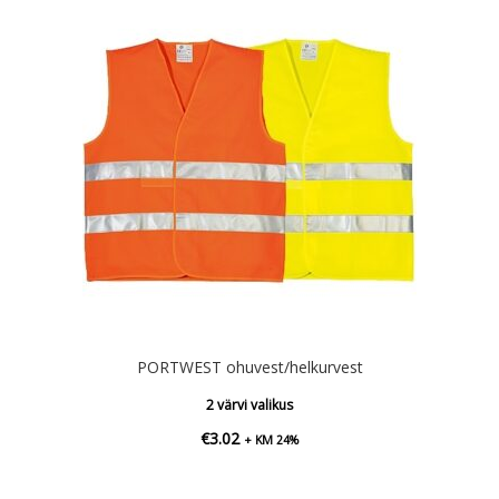
PORTWEST ohuvest/helkurvest
2 värvi valikus
€
3.02
+ KM 24%