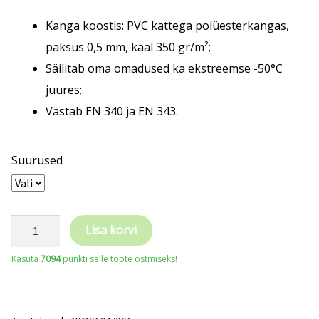
Kanga koostis: PVC kattega polüesterkangas,
paksus 0,5 mm, kaal 350 gr/m²;
Säilitab oma omadused ka ekstreemse -50°C
juures;
Vastab EN 340 ja EN 343.
Suurused
PROS
Lisa korvi
vihmakuub
Kasuta
7094
punkti selle toote ostmiseks!
ja
-
püksid