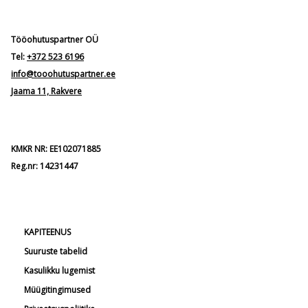
Tööohutuspartner OÜ
Tel:
+372 523 6196
info@tooohutuspartner.ee
Jaama 11, Rakvere
KMKR NR: EE102071885
Reg.nr: 14231447
KAPITEENUS
Suuruste tabelid
Kasulikku lugemist
Müügitingimused