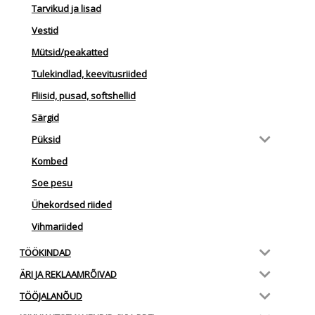
Tarvikud ja lisad
Vestid
Mütsid/peakatted
Tulekindlad, keevitusriided
Fliisid, pusad, softshellid
Särgid
Püksid
Kombed
Soe pesu
Ühekordsed riided
Vihmariided
TÖÖKINDAD
ÄRI JA REKLAAMRÕIVAD
TÖÖJALANÕUD