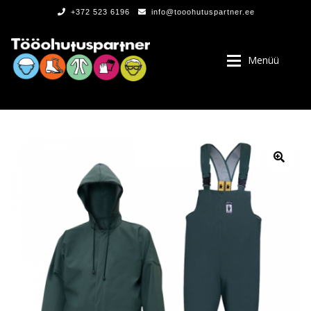
+372 523 6196
info@tooohutuspartner.ee
Menüü
PROGRAMMIST
, LOGOD