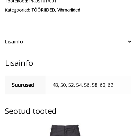
Tootekood:
PROS101/001
kogus
Kategooriad:
TÖÖRIIDED
,
Vihmariided
Lisainfo
Lisainfo
Suurused
48, 50, 52, 54, 56, 58, 60, 62
Seotud tooted