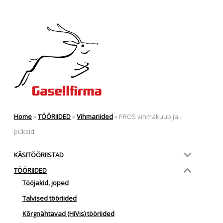
Home
»
TÖÖRIIDED
»
Vihmariided
»
PROS vihmakuub ja -
püksid
KÄSITÖÖRIISTAD
TÖÖRIIDED
Tööjakid, joped
Talvised tööriided
Kõrgnähtavad (HiVis) tööriided