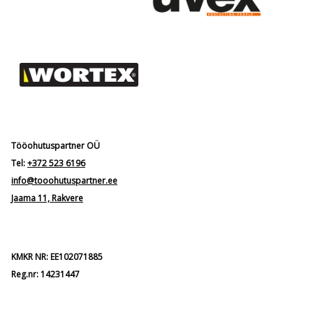
Tööohutuspartner OÜ
Tel:
+372 523 6196
info@tooohutuspartner.ee
Jaama 11, Rakvere
KMKR NR: EE102071885
Reg.nr: 14231447