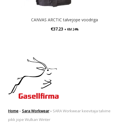
CANVAS ARCTIC talvejope voodriga
€
37.23
+ KM 24%
Home
»
Sara Workwear
»
SARA Workwear keevitaja talvine
pikk jope Wulkan Winter