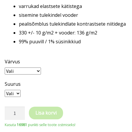
varrukad elastsete kätistega
sisemine tulekindel vooder
pealisõmblus tulekindlate kontrastsete niitidega
330 +/- 10 g/m2 + vooder: 136 g/m2
99% puuvill / 1% süsinikkiud
Värvus
Suurus
SARA
Lisa korvi
Workwear
Kasuta
16981
punkti selle toote ostmiseks!
keevitaja