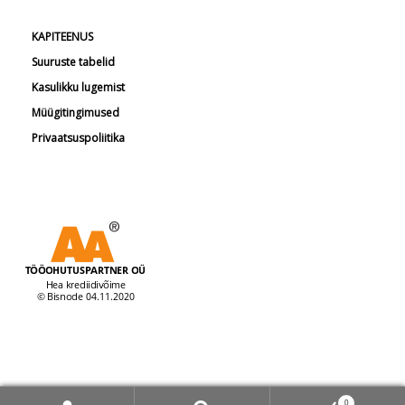
KAPITEENUS
Suuruste tabelid
Kasulikku lugemist
Müügitingimused
Privaatsuspoliitika
© Tööohutuspartner 2026
0