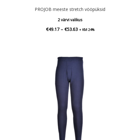
PROJOB meeste stretch vööpüksid
2 värvi valikus
Hinnavahemik:
€
49.17
–
€
53.63
+ KM 24%
€49.17
kuni
€53.63