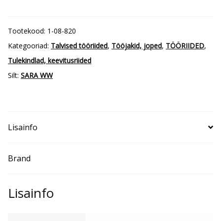
talvine
pikk
Tootekood:
1-08-820
jope
Kategooriad:
Talvised tööriided
,
Tööjakid, joped
,
TÖÖRIIDED
,
Wulkan
Tulekindlad, keevitusriided
Winter
Silt:
SARA WW
kogus
Lisainfo
Brand
Lisainfo