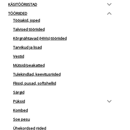
KÄSITÖÖRIISTAD
TÖÖRIIDED
Tööjakid, joped
Talvised tööriided
Kõrgnähtavad (HiVis) tööriided
Tarvikud ja lisad
Vestid
Mütsid/peakatted
Tulekindlad, keevitusriided
Fliisid, pusad, softshellid
Särgid
Püksid
Kombed
Soe pesu
Ühekordsed riided