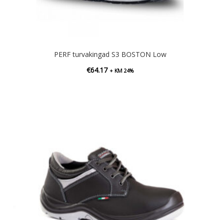
PERF turvakingad S3 BOSTON Low
€
64.17
+ KM 24%