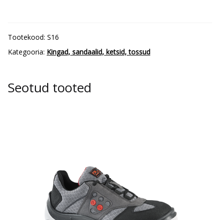
Nevada
MID
S16
Tootekood:
S16
kogus
Kategooria:
Kingad, sandaalid, ketsid, tossud
Seotud tooted