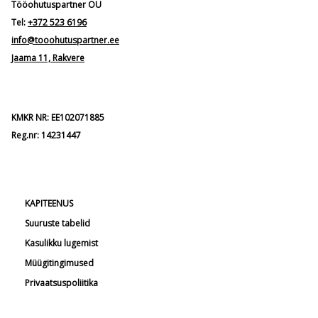
Tööohutuspartner OÜ
Tel:
+372 523 6196
info@tooohutuspartner.ee
Jaama 11, Rakvere
KMKR NR: EE102071885
Reg.nr: 14231447
KAPITEENUS
Suuruste tabelid
Kasulikku lugemist
Müügitingimused
Privaatsuspoliitika