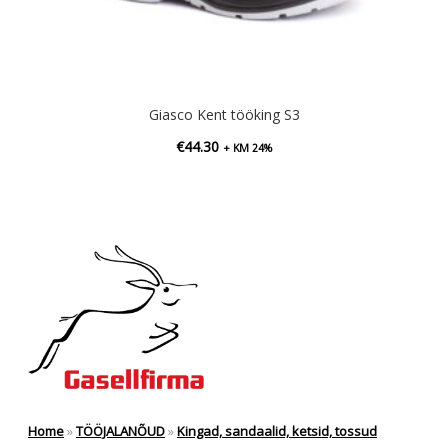
Giasco Kent tööking S3
€
44.30
+ KM 24%
Home
»
TÖÖJALANÕUD
»
Kingad, sandaalid, ketsid, tossud