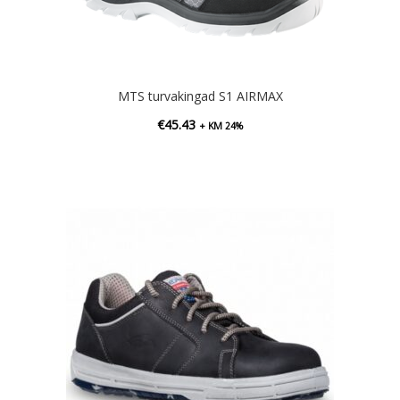
MTS turvakingad S1 AIRMAX
€
45.43
+ KM 24%