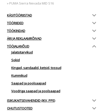
»
PUMA Sierra Nevada MID S16
KÄSITÖÖRIISTAD
TÖÖRIIDED
TÖÖKINDAD
ÄRI JA REKLAAMRÕIVAD
TÖÖJALANÕUD
Jalatsitarvikud
Sokid
Kingad, sandaalid, ketsid, tossud
Kummikud
Saapad ja poolsaapad
Voodriga saapad ja poolsaapad
ISIKUKAITSEVAHENDID (IKV, PPE)
OHUTUSTOOTED