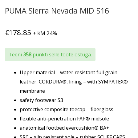
PUMA Sierra Nevada MID S16
€
178.85
+ KM 24%
Teeni
358
punkti selle toote ostuga.
Upper material – water resistant full grain
leather, CORDURA®, lining – with SYMPATEX®
membrane
safety footwear S3
protective composite toecap – fiberglass
flexible anti-penetration FAP® midsole
anatomical footbed evercushion® BA+
SRC – slip resistant sole – rubber SCUFF CAPS