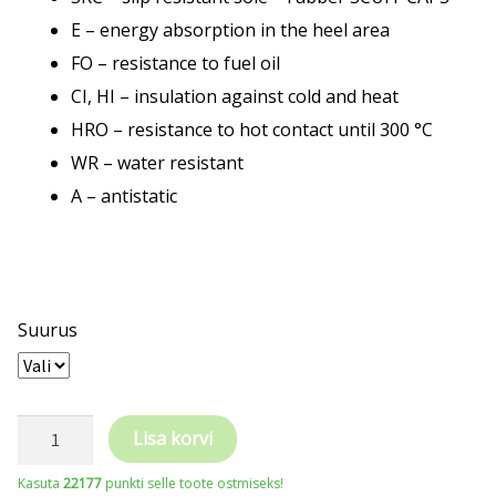
E – energy absorption in the heel area
FO – resistance to fuel oil
CI, HI – insulation against cold and heat
HRO – resistance to hot contact until 300 °C
WR – water resistant
A – antistatic
Suurus
PUMA
Lisa korvi
Sierra
Kasuta
22177
punkti selle toote ostmiseks!