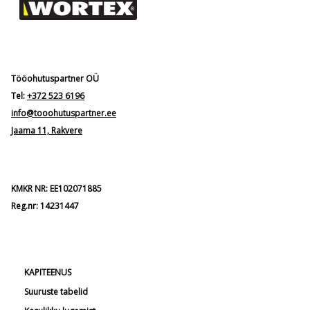
Tööohutuspartner OÜ
Tel:
+372 523 6196
info@tooohutuspartner.ee
Jaama 11, Rakvere
KMKR NR: EE102071885
Reg.nr: 14231447
KAPITEENUS
Suuruste tabelid