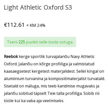
Light Athletic Oxford S3
€
112.61
+ KM 24%
Teeni
225
punkti selle toote ostuga.
Reebok
kerge sportlik turvajalanõu Navy Athletic
Oxford. Jalanõu on kõrge profiiliga ja valmistatud
kaasaegsetest kergetest materjalidest. Sellel kingal on
alumiinium turvanina ja komposiitmaterjalist turvatald.
Sisetald on mäluga, mis teeb kandmise mugavaks ja
jalanõu sobitud täpselt Teie talla profiiliga. Sobib nii
tööle kui ka vaba aja veetmiseks.