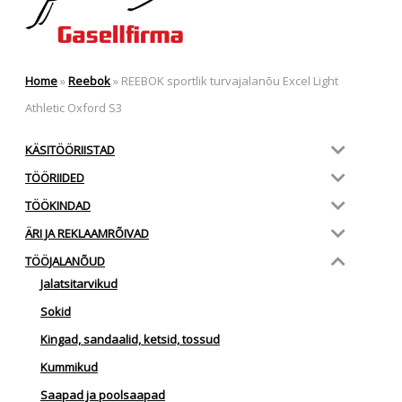
Home
»
Reebok
»
REEBOK sportlik turvajalanõu Excel Light
Athletic Oxford S3
KÄSITÖÖRIISTAD
TÖÖRIIDED
TÖÖKINDAD
ÄRI JA REKLAAMRÕIVAD
TÖÖJALANÕUD
Jalatsitarvikud
Sokid
Kingad, sandaalid, ketsid, tossud
Kummikud
Saapad ja poolsaapad