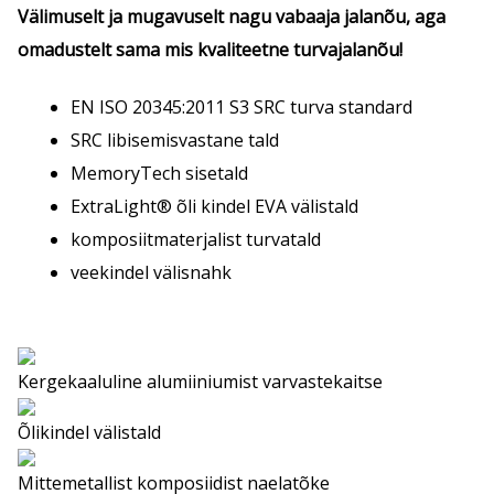
Välimuselt ja mugavuselt nagu vabaaja jalanõu, aga
omadustelt sama mis kvaliteetne turvajalanõu!
EN ISO 20345:2011 S3 SRC turva standard
SRC libisemisvastane tald
MemoryTech sisetald
ExtraLight® õli kindel EVA välistald
komposiitmaterjalist turvatald
veekindel välisnahk
Kergekaaluline alumiiniumist varvastekaitse
Õlikindel välistald
Mittemetallist komposiidist naelatõke