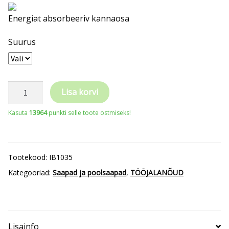
Energiat absorbeeriv kannaosa
Suurus
REEBOK
Lisa korvi
sportlik
Kasuta
13964
punkti selle toote ostmiseks!
turvajalanõu
Excel
Light
Tootekood:
IB1035
Athletic
Kategooriad:
Saapad ja poolsaapad
,
TÖÖJALANÕUD
Oxford
S3
kogus
Lisainfo