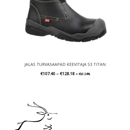
JALAS TURVASAAPAD KEEVITAJA S3 TITAN
Hinnavahemik:
€
107.40
–
€
128.18
+ KM 24%
€107.40
kuni
€128.18