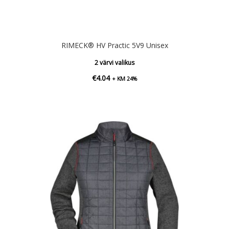
RIMECK® HV Practic 5V9 Unisex
2 värvi valikus
€
4.04
+ KM 24%