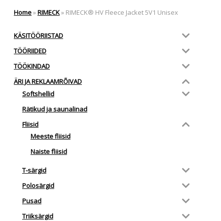
Home
»
RIMECK
»
RIMECK® HV Fleece Jacket 5V1 Unisex
KÄSITÖÖRIISTAD
TÖÖRIIDED
TÖÖKINDAD
ÄRI JA REKLAAMRÕIVAD
Softshellid
Rätikud ja saunalinad
Fliisid
Meeste fliisid
Naiste fliisid
T-särgid
Polosärgid
Pusad
Triiksärgid