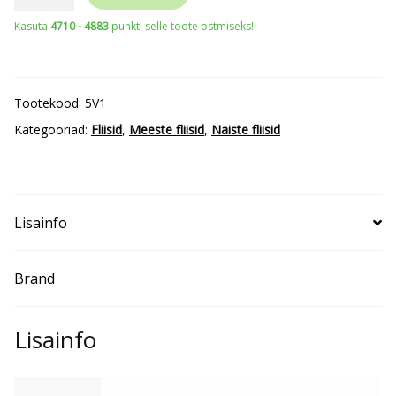
HV
Kasuta
4710 - 4883
punkti selle toote ostmiseks!
Fleece
Jacket
5V1
Tootekood:
5V1
Unisex
Kategooriad:
Fliisid
,
Meeste fliisid
,
Naiste fliisid
kogus
Lisainfo
Brand
Lisainfo