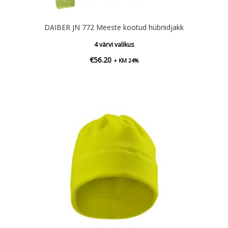
DAIBER JN 772 Meeste kootud hübriidjakk
4 värvi valikus
€
56.20
+ KM 24%