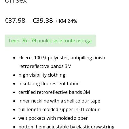
Hinnavahemik:
€
37.98
–
€
39.38
+ KM 24%
€37.98
kuni
Teeni
76 - 79
punkti selle toote ostuga.
€39.38
Fleece, 100 % polyester, antipilling finish
retroreflective bands 3M
high visibility clothing
insulating fluorescent fabric
certified retroreflective bands 3M
inner neckline with a shell colour tape
full-length molded zipper in 01 colour
welt pockets with molded zipper
bottom hem adjustable by elastic drawstring