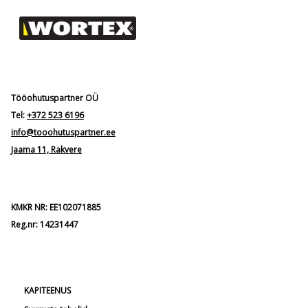
Tööohutuspartner OÜ
Tel:
+372 523 6196
info@tooohutuspartner.ee
Jaama 11, Rakvere
KMKR NR: EE102071885
Reg.nr: 14231447
KAPITEENUS