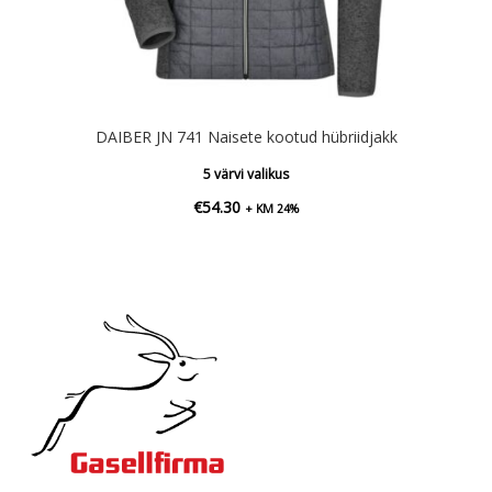
DAIBER JN 741 Naisete kootud hübriidjakk
5 värvi valikus
€
54.30
+ KM 24%