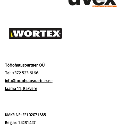
Tööohutuspartner OÜ
Tel:
+372 523 6196
info@tooohutuspartner.ee
Jaama 11, Rakvere
KMKR NR: EE102071885
Reg.nr: 14231447