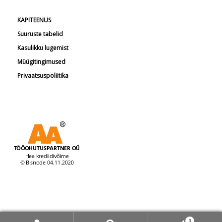
KAPITEENUS
Suuruste tabelid
Kasulikku lugemist
Müügitingimused
Privaatsuspoliitika
© Tööohutuspartner 2026
0