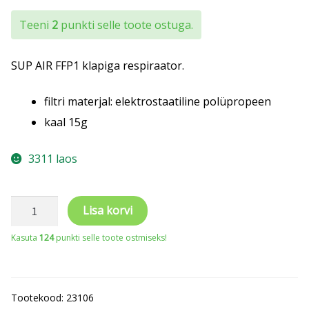
Teeni
2
punkti selle toote ostuga.
SUP AIR FFP1 klapiga respiraator.
filtri materjal: elektrostaatiline polüpropeen
kaal 15g
3311 laos
SUP
Lisa korvi
AIR
Kasuta
124
punkti selle toote ostmiseks!
FFP1
klapiga
respiraator
Tootekood:
23106
kogus