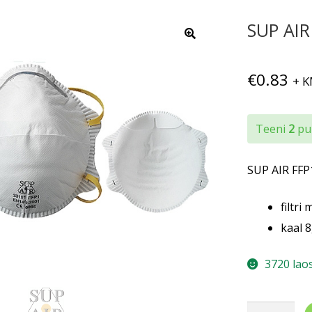
SUP AIR
€
0.83
+ 
Teeni
2
pun
SUP AIR FFP1
filtri
kaal 
3720 lao
SUP