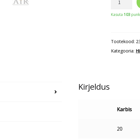
AIR
Kasuta
103
punkt
FFP1
respiraator
kogus
Tootekood:
2
Kategooria:
H
Kirjeldus
Karbis
20