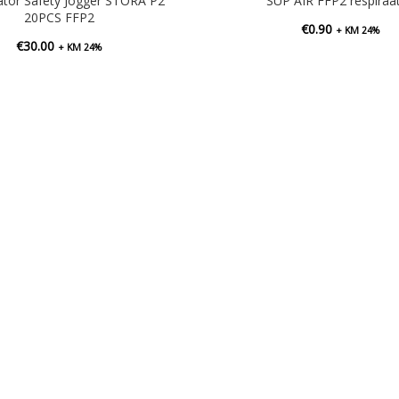
ator Safety Jogger STORA P2
SUP AIR FFP2 respiraa
20PCS FFP2
€
0.90
+ KM 24%
€
30.00
+ KM 24%