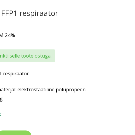
 FFP1 respiraator
KM 24%
kti selle toote ostuga.
 respiraator.
 materjal: elektrostaatiline polüpropeen
8g
s