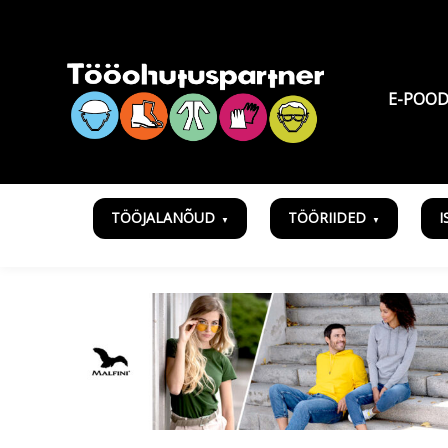
E-POO
TÖÖJALANÕUD
TÖÖRIIDED
I