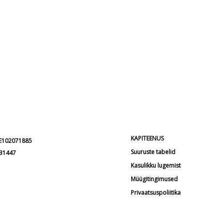
KAPITEENUS
EE102071885
Suuruste tabelid
231447
Kasulikku lugemist
Müügitingimused
Privaatsuspoliitika