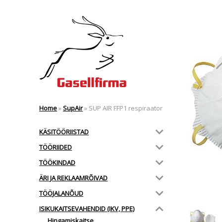
Home
»
SupAir
»
SUP AIR FFP1 respiraator
KÄSITÖÖRIISTAD
TÖÖRIIDED
TÖÖKINDAD
ÄRI JA REKLAAMRÕIVAD
TÖÖJALANÕUD
ISIKUKAITSEVAHENDID (IKV, PPE)
Hingamiskaitse