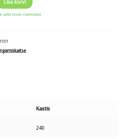
Lisa korvi
i selle toote ostmiseks!
3101
ingamiskaitse
Kastis
240