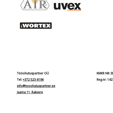
Tööohutuspartner OÜ
KMKR NR: 
Tel:
+372 523 6196
Reg.nr: 14
info@tooohutuspartner.ee
Jaama 11, Rakvere