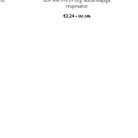
tor
SUP AIR FFP2+ org. aurud klapiga
respiraator
€
2.24
+ KM 24%