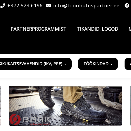
+372 523 6196
info@tooohutuspartner.ee
D
PARTNERPROGRAMMIST
TIKANDID, LOGOD
SIKUKAITSEVAHENDID (IKV, PPE)
TÖÖKINDAD