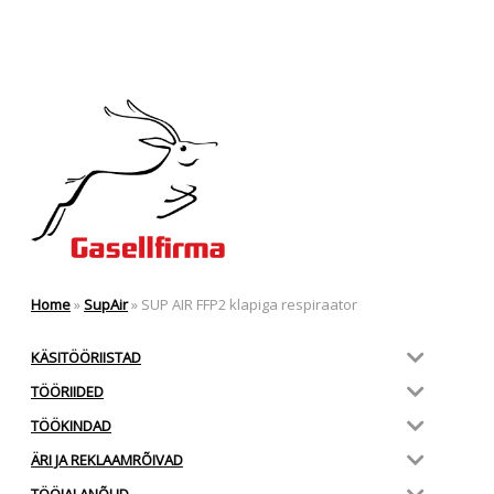
Home
»
SupAir
»
SUP AIR FFP2 klapiga respiraator
KÄSITÖÖRIISTAD
TÖÖRIIDED
TÖÖKINDAD
ÄRI JA REKLAAMRÕIVAD
TÖÖJALANÕUD