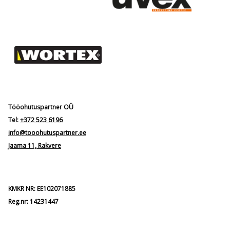
Tööohutuspartner OÜ
Tel:
+372 523 6196
info@tooohutuspartner.ee
Jaama 11, Rakvere
KMKR NR: EE102071885
Reg.nr: 14231447