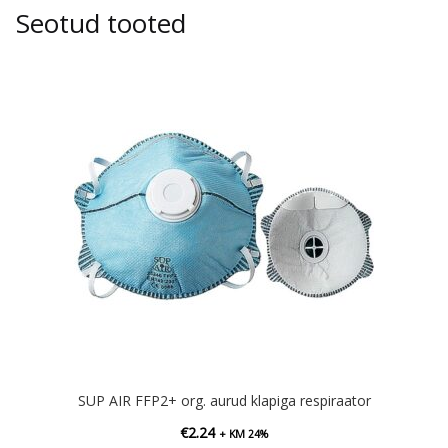
Seotud tooted
SUP AIR FFP2+ org. aurud klapiga respiraator
€
2.24
+ KM 24%