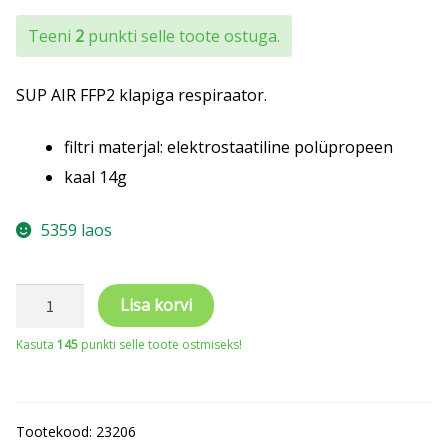
Teeni
2
punkti selle toote ostuga.
SUP AIR FFP2 klapiga respiraator.
filtri materjal: elektrostaatiline polüpropeen
kaal 14g
5359 laos
SUP
Lisa korvi
AIR
Kasuta
145
punkti selle toote ostmiseks!
FFP2
klapiga
respiraator
Tootekood:
23206
kogus