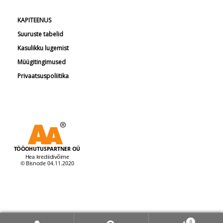
KAPITEENUS
Suuruste tabelid
Kasulikku lugemist
Müügitingimused
Privaatsuspoliitika
© Tööohutuspartner 2026
0