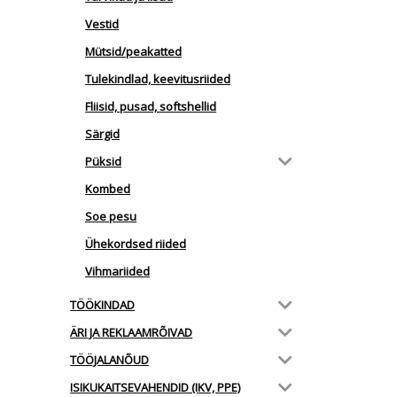
Vestid
Mütsid/peakatted
Tulekindlad, keevitusriided
Fliisid, pusad, softshellid
Särgid
Püksid
Kombed
Soe pesu
Ühekordsed riided
Vihmariided
TÖÖKINDAD
ÄRI JA REKLAAMRÕIVAD
TÖÖJALANÕUD
ISIKUKAITSEVAHENDID (IKV, PPE)