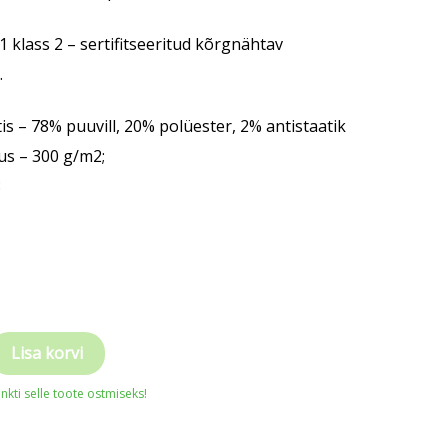
 klass 2 – sertifitseeritud kõrgnähtav
.
s – 78% puuvill, 20% polüester, 2% antistaatik
us – 300 g/m2;
8
RD
Lisa korvi
nkti selle toote ostmiseks!