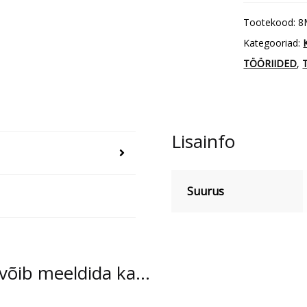
jakk
Tootekood:
8
kogus
Kategooriad:
TÖÖRIIDED
,
T
Lisainfo
Suurus
 võib meeldida ka…