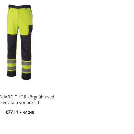
GUARD THOR kõrgnähtavad
keevitaja vööpüksid
€
77.11
+ KM 24%