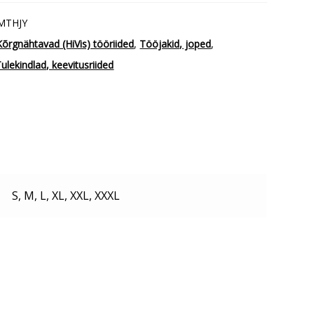
MTHJY
Kõrgnähtavad (HiVis) tööriided
,
Tööjakid, joped
,
ulekindlad, keevitusriided
S, M, L, XL, XXL, XXXL