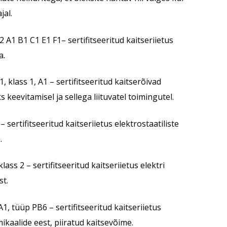
jal.
 A1 B1 C1 E1 F1– sertifitseeritud kaitseriietus
a.
, klass 1, A1 – sertifitseeritud kaitserõivad
 keevitamisel ja sellega liituvatel toimingutel.
 sertifitseeritud kaitseriietus elektrostaatiliste
.
ass 2 – sertifitseeritud kaitseriietus elektri
st.
1, tüüp PB6 – sertifitseeritud kaitseriietus
ikaalide eest, piiratud kaitsevõime.