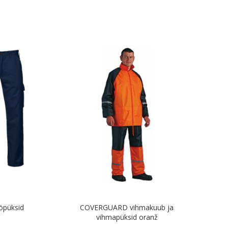
öpüksid
COVERGUARD vihmakuub ja
vihmapüksid oranž