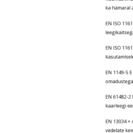
ka hämaral a
EN ISO 11612
leegikaitseg
EN ISO 11611
kasutamiseks
EN 1149-5 E –
omadustega
EN 61482-2 kl
kaarleegi ee
EN 13034 + A
vedelate kem