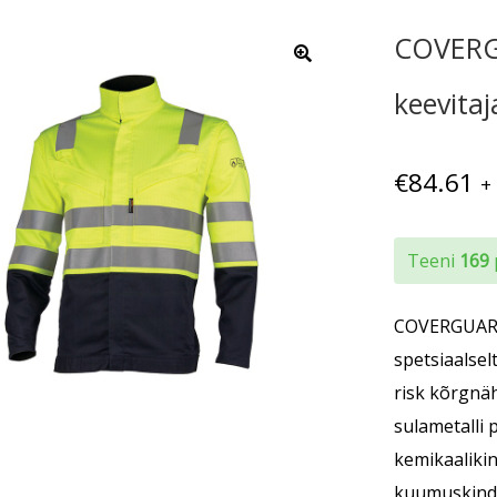
COVERG
keevitaj
€
84.61
+
Teeni
169
COVERGUARD
spetsiaalsel
risk kõrgnäh
sulametalli 
kemikaaliki
kuumuskindla