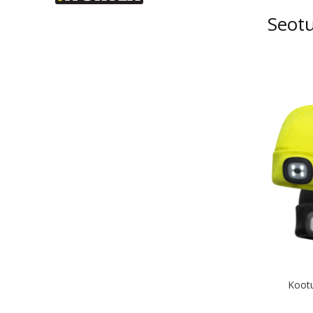
Seot
Kootu