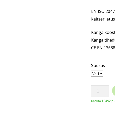
EN ISO 20471
kaitseriietus
Kanga koosti
Kanga tihed
CE EN 1368
Suurus
COVERGUA
THOR
Kasuta
10492
pu
kõrgnähtav
keevitaja