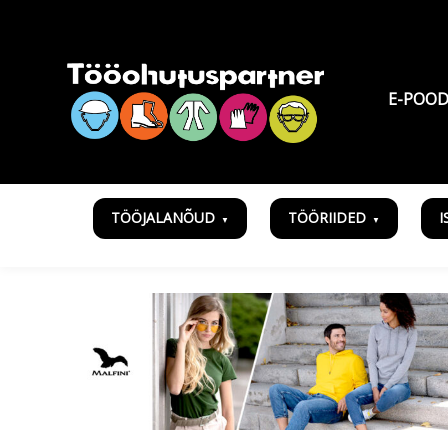
E-POO
TÖÖJALANÕUD
TÖÖRIIDED
I