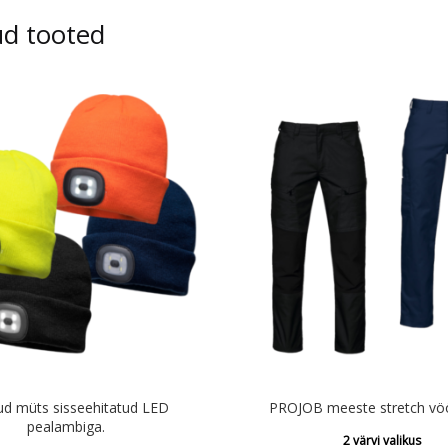
ud tooted
d müts sisseehitatud LED
PROJOB meeste stretch vö
pealambiga.
2 värvi valikus