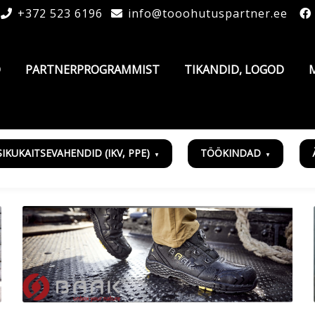
+372 523 6196
info@tooohutuspartner.ee
D
PARTNERPROGRAMMIST
TIKANDID, LOGOD
SIKUKAITSEVAHENDID (IKV, PPE)
TÖÖKINDAD