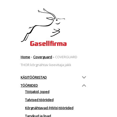
Home
»
Coverguard
»
COVERGUARD
THOR kõrgnähtav keevitaja jakk
KÄSITÖÖRIISTAD
TÖÖRIIDED
Tööjakid, joped
Talvised tööriided
Kõrgnähtavad (HiVis) tööriided
Tarvikud ja lisad