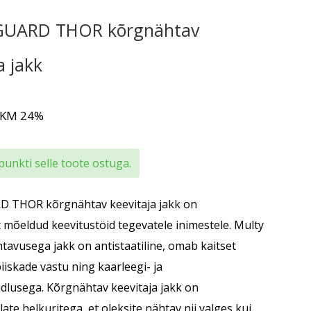
UARD THOR kõrgnähtav
a jakk
 KM 24%
punkti selle toote ostuga.
 THOR kõrgnähtav keevitaja jakk on
t mõeldud keevitustöid tegevatele inimestele. Multy
tavusega jakk on antistaatiline, omab kaitset
piiskade vastu ning kaarleegi- ja
ndlusega. Kõrgnähtav keevitaja jakk on
te helkuritega, et oleksite nähtav nii valges kui