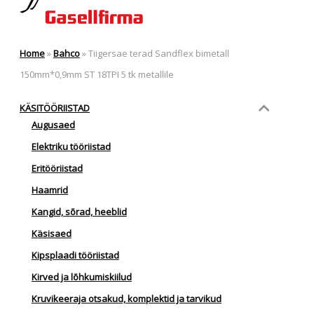
Home
»
Bahco
»
Tiigersae terad Sandflex bimetall
150mm*0,9mm ST 18TPI 5 tk metallile
KÄSITÖÖRIISTAD
Augusaed
Elektriku tööriistad
Eritööriistad
Haamrid
Kangid, sõrad, heeblid
Käsisaed
Kipsplaadi tööriistad
Kirved ja lõhkumiskiilud
Kruvikeeraja otsakud, komplektid ja tarvikud