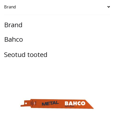
Brand
metallile
kogus
Brand
Bahco
Seotud tooted