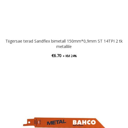
Tiigersae terad Sandflex bimetall 150mm*0,9mm ST 14TPI 2 tk
metallile
€
6.70
+ KM 24%