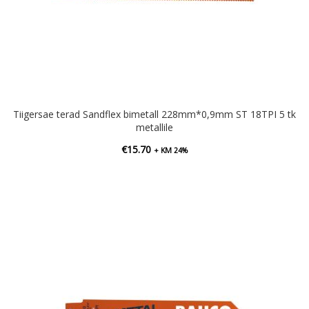
Tiigersae terad Sandflex bimetall 228mm*0,9mm ST 18TPI 5 tk
metallile
€
15.70
+ KM 24%