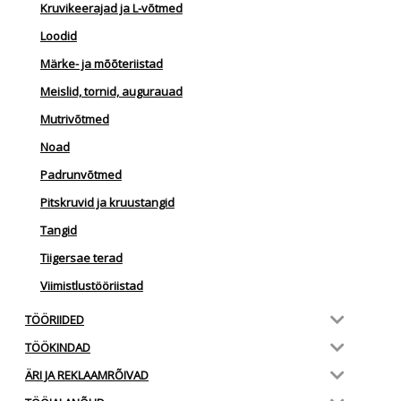
Kruvikeerajad ja L-võtmed
Loodid
Märke- ja mõõteriistad
Meislid, tornid, augurauad
Mutrivõtmed
Noad
Padrunvõtmed
Pitskruvid ja kruustangid
Tangid
Tiigersae terad
Viimistlustööriistad
TÖÖRIIDED
TÖÖKINDAD
ÄRI JA REKLAAMRÕIVAD