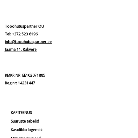
Tööohutuspartner OÜ
Tel:
+372 523 6196
info@tooohutuspartner.ee
Jaama 11, Rakvere
KMKR NR: EE102071885
Reg.nr: 14231447
KAPITEENUS
Suuruste tabelid
Kasulikku lugemist