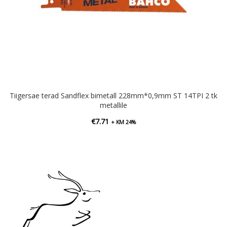
Tiigersae terad Sandflex bimetall 228mm*0,9mm ST 14TPI 2 tk
metallile
€
7.71
+ KM 24%