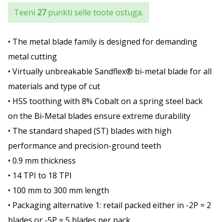
Teeni
27
punkti selle toote ostuga.
• The metal blade family is designed for demanding
metal cutting
• Virtually unbreakable Sandflex® bi-metal blade for all
materials and type of cut
• HSS toothing with 8% Cobalt on a spring steel back
on the Bi-Metal blades ensure extreme durability
• The standard shaped (ST) blades with high
performance and precision-ground teeth
• 0.9 mm thickness
• 14 TPI to 18 TPI
• 100 mm to 300 mm length
• Packaging alternative 1: retail packed either in -2P = 2
blades or -5P = 5 blades per pack