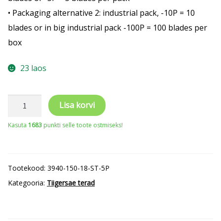
• Packaging alternative 2: industrial pack, -10P = 10
blades or in big industrial pack -100P = 100 blades per
box
23 laos
Tiigersae
Lisa korvi
terad
Kasuta
1683
punkti selle toote ostmiseks!
Sandflex
bimetall
150mm*0,9mm
Tootekood:
3940-150-18-ST-5P
ST
Kategooria:
Tiigersae terad
18TPI
5
tk