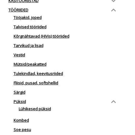
KÄSITÖÖRIISTAD
TÖÖRIIDED
Tööjakid, joped
Talvised tööriided
Kõrgnähtavad (HiVis) tööriided
Tarvikud ja lisad
Vestid
Mütsid/peakatted
Tulekindlad, keevitusriided
Fliisid, pusad, softshellid
Särgid
Püksid
Lühikesed püksid
Kombed
Soe pesu