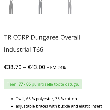
TRICORP Dungaree Overall
Industrial T66
Hinnavahemik:
€
38.70
–
€
43.00
+ KM 24%
€38.70
kuni
Teeni
77 - 86
punkti selle toote ostuga.
€43.00
Twill, 65 % polyester, 35 % cotton
adjustable braces with buckle and elastic insert