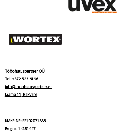
Tööohutuspartner OÜ
Tel:
+372 523 6196
info@tooohutuspartner.ee
Jaama 11, Rakvere
KMKR NR: EE102071885
Reg.nr: 14231447