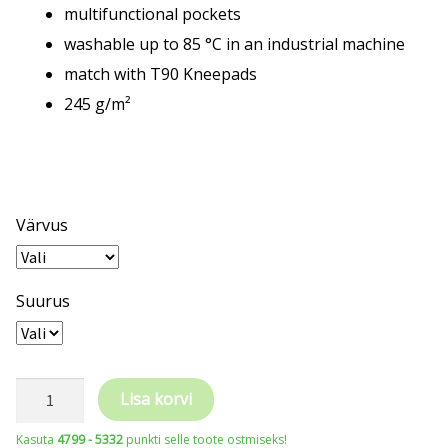
multifunctional pockets
washable up to 85 °C in an industrial machine
match with T90 Kneepads
245 g/m²
Värvus
Suurus
TRICORP
Lisa korvi
Dungaree
Kasuta
4799 - 5332
punkti selle toote ostmiseks!