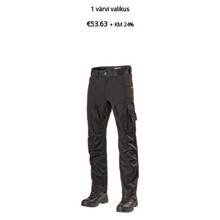
1 värvi valikus
€
53.63
+ KM 24%