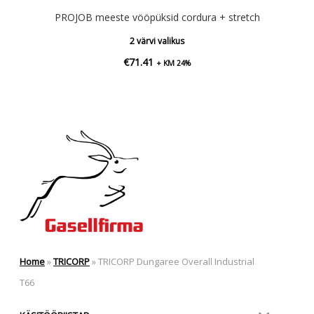
PROJOB meeste vööpüksid cordura + stretch
2 värvi valikus
€
71.41
+ KM 24%
Home
»
TRICORP
»
TRICORP Dungaree Overall Industrial
T66