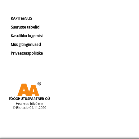
KAPITEENUS
Suuruste tabelid
Kasulikku lugemist
Müügitingimused
Privaatsuspoliitika