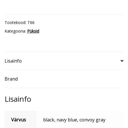
Overall
Industrial
T66
Tootekood:
T66
kogus
Kategooria:
Püksid
Lisainfo
Brand
Lisainfo
Värvus
black, navy blue, convoy gray