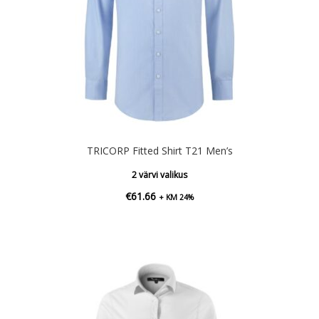
TRICORP Fitted Shirt T21 Men’s
2 värvi valikus
€
61.66
+ KM 24%