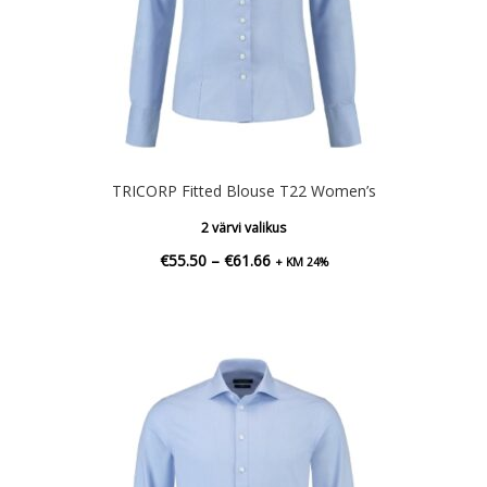
TRICORP Fitted Blouse T22 Women’s
2 värvi valikus
Hinnavahemik:
€
55.50
–
€
61.66
+ KM 24%
€55.50
kuni
€61.66