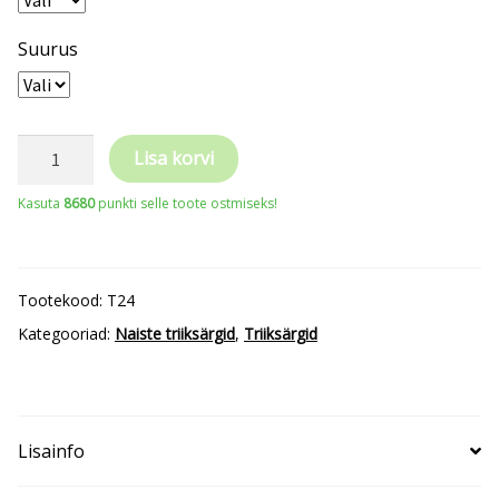
Suurus
TRICORP
Lisa korvi
Fitted
Kasuta
8680
punkti selle toote ostmiseks!
Stretch
Blouse
T24
Tootekood:
T24
Women’s
Kategooriad:
Naiste triiksärgid
,
Triiksärgid
kogus
Lisainfo