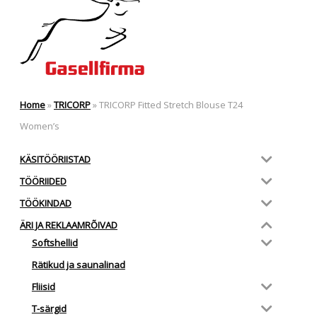
Home
»
TRICORP
»
TRICORP Fitted Stretch Blouse T24
Women’s
KÄSITÖÖRIISTAD
TÖÖRIIDED
TÖÖKINDAD
ÄRI JA REKLAAMRÕIVAD
Softshellid
Rätikud ja saunalinad
Fliisid
T-särgid