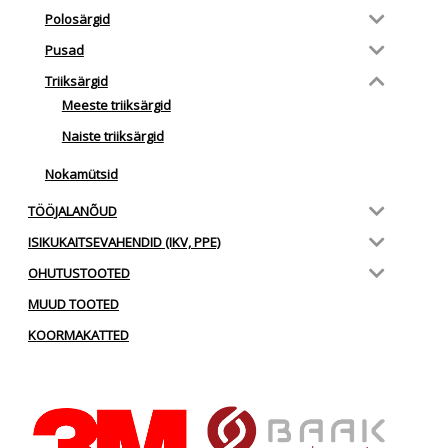
Polosärgid
Pusad
Triiksärgid
Meeste triiksärgid
Naiste triiksärgid
Nokamütsid
TÖÖJALANÕUD
ISIKUKAITSEVAHENDID (IKV, PPE)
OHUTUSTOOTED
MUUD TOOTED
KOORMAKATTED