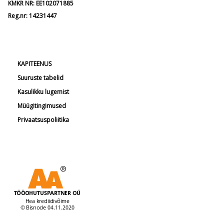
KMKR NR: EE102071885
Reg.nr: 14231447
KAPITEENUS
Suuruste tabelid
Kasulikku lugemist
Müügitingimused
Privaatsuspoliitika