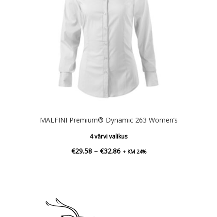
MALFINI Premium® Dynamic 263 Women’s
4 värvi valikus
Hinnavahemik:
€
29.58
–
€
32.86
+ KM 24%
€29.58
kuni
€32.86