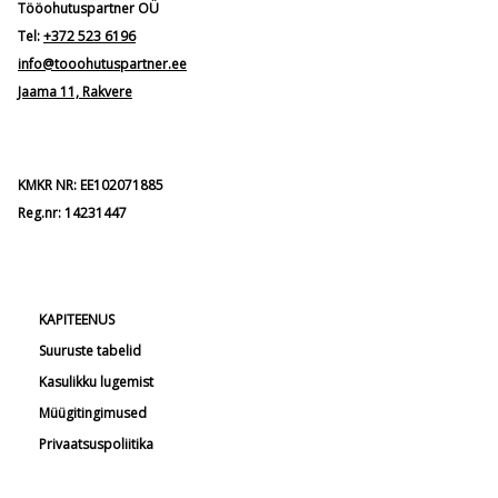
Tööohutuspartner OÜ
Tel:
+372 523 6196
info@tooohutuspartner.ee
Jaama 11, Rakvere
KMKR NR: EE102071885
Reg.nr: 14231447
KAPITEENUS
Suuruste tabelid
Kasulikku lugemist
Müügitingimused
Privaatsuspoliitika