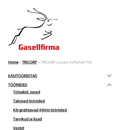
Home
»
TRICORP
»
TRICORP Luxury Softshell T53
KÄSITÖÖRIISTAD
TÖÖRIIDED
Tööjakid, joped
Talvised tööriided
Kõrgnähtavad (HiVis) tööriided
Tarvikud ja lisad
Vestid