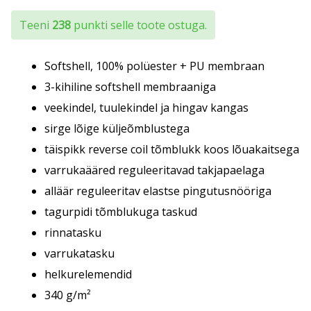
Teeni
238
punkti selle toote ostuga.
Softshell, 100% polüester + PU membraan
3-kihiline softshell membraaniga
veekindel, tuulekindel ja hingav kangas
sirge lõige küljeõmblustega
täispikk reverse coil tõmblukk koos lõuakaitsega
varrukaääred reguleeritavad takjapaelaga
alläär reguleeritav elastse pingutusnööriga
tagurpidi tõmblukuga taskud
rinnatasku
varrukatasku
helkurelemendid
340 g/m²