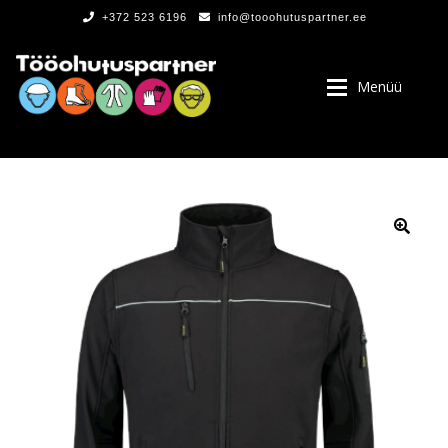
+372 523 6196
info@tooohutuspartner.ee
Menüü
PROGRAMMIST
, LOGOD