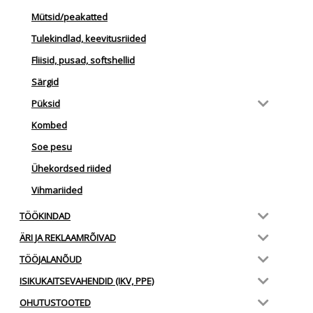
Mütsid/peakatted
Tulekindlad, keevitusriided
Fliisid, pusad, softshellid
Särgid
Püksid
Kombed
Soe pesu
Ühekordsed riided
Vihmariided
TÖÖKINDAD
ÄRI JA REKLAAMRÕIVAD
TÖÖJALANÕUD
ISIKUKAITSEVAHENDID (IKV, PPE)
OHUTUSTOOTED