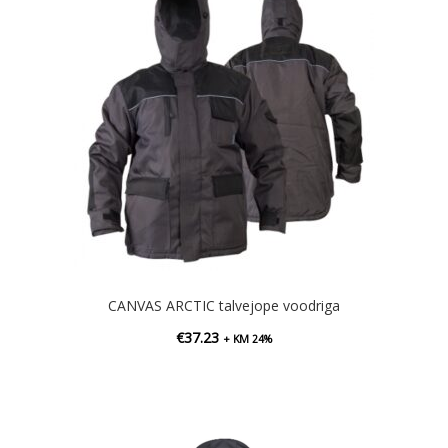
CANVAS ARCTIC talvejope voodriga
€
37.23
+ KM 24%