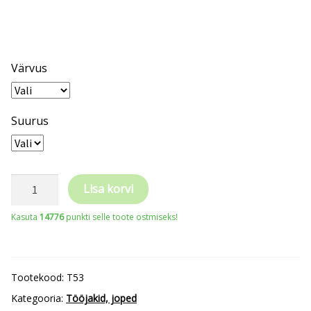
Värvus
Suurus
TRICORP
Lisa korvi
Luxury
Kasuta
14776
punkti selle toote ostmiseks!
Softshell
T53
kogus
Tootekood:
T53
Kategooria:
Tööjakid, joped