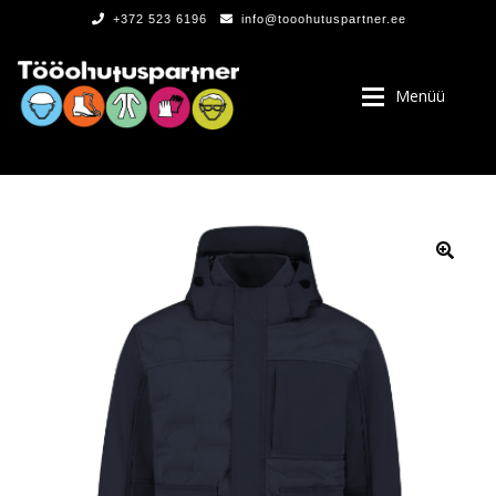
+372 523 6196
info@tooohutuspartner.ee
Menüü
PROGRAMMIST
, LOGOD