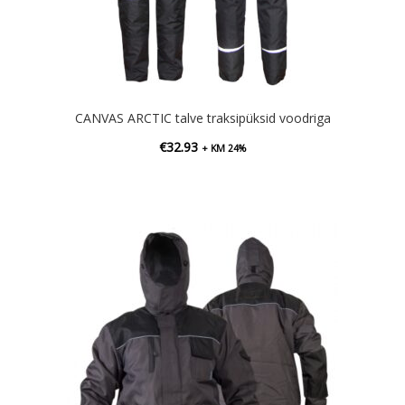
CANVAS ARCTIC talve traksipüksid voodriga
€
32.93
+ KM 24%