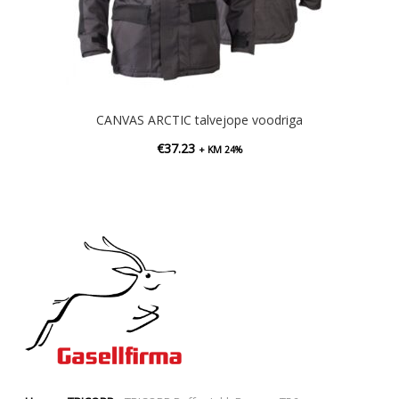
CANVAS ARCTIC talvejope voodriga
€
37.23
+ KM 24%