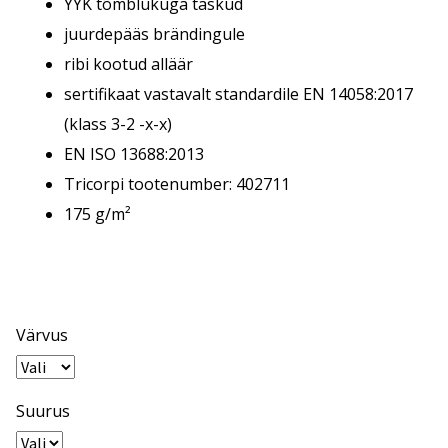
YYK tõmblukuga taskud
juurdepääs brändingule
ribi kootud alläär
sertifikaat vastavalt standardile EN 14058:2017
(klass 3-2 -x-x)
EN ISO 13688:2013
Tricorpi tootenumber: 402711
175 g/m²
Värvus
Suurus