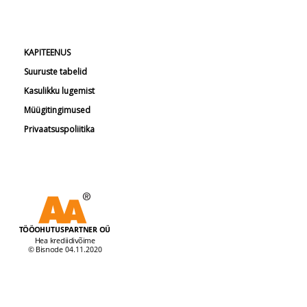
KAPITEENUS
Suuruste tabelid
Kasulikku lugemist
Müügitingimused
Privaatsuspoliitika