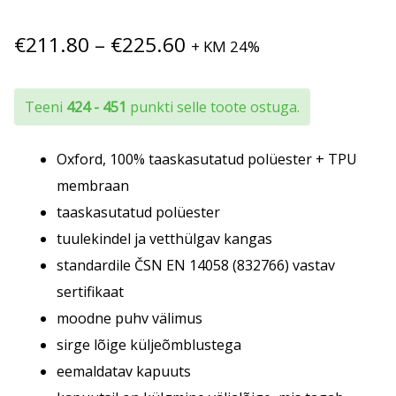
Hinnavahemik:
€
211.80
–
€
225.60
+ KM 24%
€211.80
kuni
Teeni
424 - 451
punkti selle toote ostuga.
€225.60
Oxford, 100% taaskasutatud polüester + TPU
membraan
taaskasutatud polüester
tuulekindel ja vetthülgav kangas
standardile ČSN EN 14058 (832766) vastav
sertifikaat
moodne puhv välimus
sirge lõige küljeõmblustega
eemaldatav kapuuts