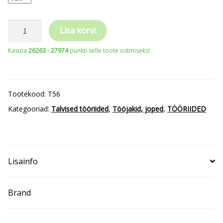
TRICORP
Lisa korvi
Puffer
Kasuta
26263 - 27974
punkti selle toote ostmiseks!
Jakk
Rewear
T56
Tootekood:
T56
kogus
Kategooriad:
Talvised tööriided
,
Tööjakid, joped
,
TÖÖRIIDED
Lisainfo
Brand