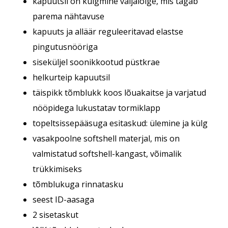
kapuutsil on külgmine väljalõige, mis tagab
parema nähtavuse
kapuuts ja alläär reguleeritavad elastse
pingutusnööriga
siseküljel soonikkootud püstkrae
helkurteip kapuutsil
täispikk tõmblukk koos lõuakaitse ja varjatud
nööpidega lukustatav tormiklapp
topeltsissepääsuga esitaskud: ülemine ja külg
vasakpoolne softshell materjal, mis on
valmistatud softshell-kangast, võimalik
trükkimiseks
tõmblukuga rinnatasku
seest ID-aasaga
2 sisetaskut