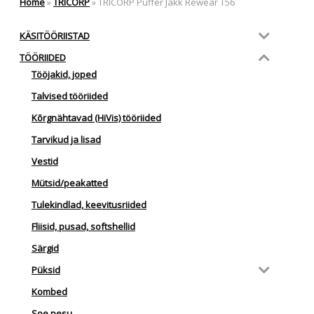
Home
»
TRICORP
»
TRICORP Puffer Jakk Rewear T56
KÄSITÖÖRIISTAD
TÖÖRIIDED
Tööjakid, joped
Talvised tööriided
Kõrgnähtavad (HiVis) tööriided
Tarvikud ja lisad
Vestid
Mütsid/peakatted
Tulekindlad, keevitusriided
Fliisid, pusad, softshellid
Särgid
Püksid
Kombed
Soe pesu