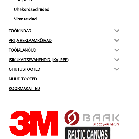
Ühekordsed riided
Vihmariided
TÖÖKINDAD
ÄRI JA REKLAAMRÕIVAD
TÖÖJALANÕUD
ISIKUKAITSEVAHENDID (IKV, PPE)
OHUTUSTOOTED
MUUD TOOTED
KOORMAKATTED