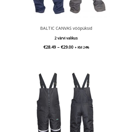
BALTIC CANVAS vööpüksid
2 värvi valikus
Hinnavahemik:
€
28.49
–
€
29.00
+ KM 24%
€28.49
kuni
€29.00