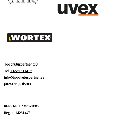
Tööohutuspartner OÜ
Tel:
+372 523 6196
info@tooohutuspartner.ee
Jaama 11, Rakvere
KMKR NR: EE102071885
Reg.nr: 14231447