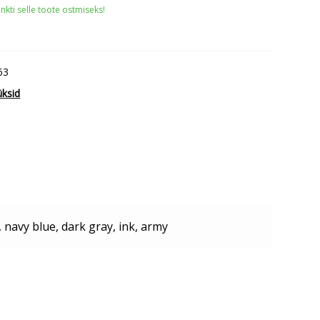
nkti selle toote ostmiseks!
63
üksid
, navy blue, dark gray, ink, army