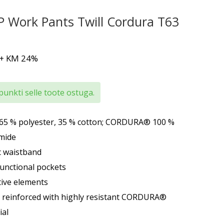
 Work Pants Twill Cordura T63
+ KM 24%
punkti selle toote ostuga.
, 65 % polyester, 35 % cotton; CORDURA® 100 %
mide
ic waistband
functional pockets
ctive elements
 reinforced with highly resistant CORDURA®
ial