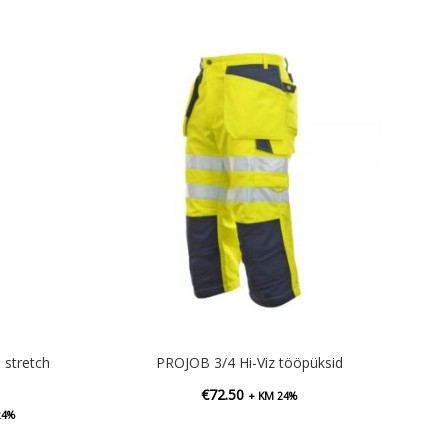
stretch
PROJOB 3/4 Hi-Viz tööpüksid
€
72.50
+ KM 24%
vahemik:
24%
0