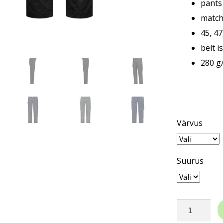
pants
match
45, 47
belt i
280 g
Värvus
Suurus
TRICORP
Work