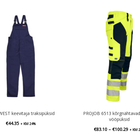
ST keevitaja traksipüksid
PROJOB 6513 kõrgnähtavad 
vööpüksid
€
44.35
+ KM 24%
Hinna
€
83.10
–
€
100.29
+ KM 
€83.1