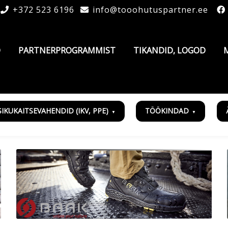
+372 523 6196
info@tooohutuspartner.ee
D
PARTNERPROGRAMMIST
TIKANDID, LOGOD
SIKUKAITSEVAHENDID (IKV, PPE)
TÖÖKINDAD