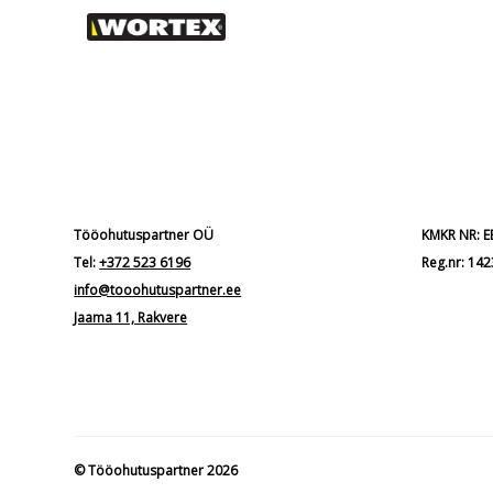
Tööohutuspartner OÜ
KMKR NR: 
Tel:
+372 523 6196
Reg.nr: 14
info@tooohutuspartner.ee
Jaama 11, Rakvere
© Tööohutuspartner 2026