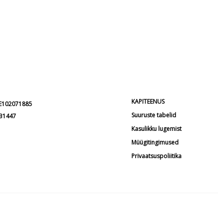
KAPITEENUS
EE102071885
Suuruste tabelid
231447
Kasulikku lugemist
Müügitingimused
Privaatsuspoliitika