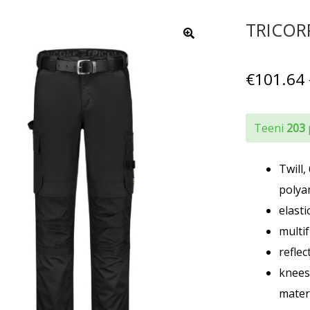
TRICORP
€
101.64
Teeni
203
Twill
polya
elast
multi
refle
knees
mater