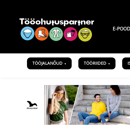
E-POO
TÖÖJALANÕUD
TÖÖRIIDED
I