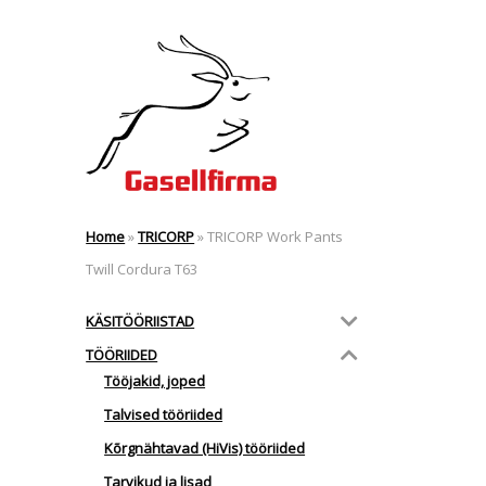
Home
»
TRICORP
»
TRICORP Work Pants
Twill Cordura T63
KÄSITÖÖRIISTAD
TÖÖRIIDED
Tööjakid, joped
Talvised tööriided
Kõrgnähtavad (HiVis) tööriided
Tarvikud ja lisad