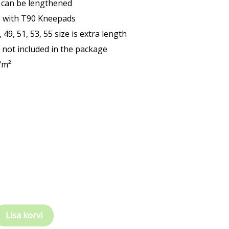
 can be lengthened
 with T90 Kneepads
, 49, 51, 53, 55 size is extra length
s not included in the package
/m²
Lisa korvi