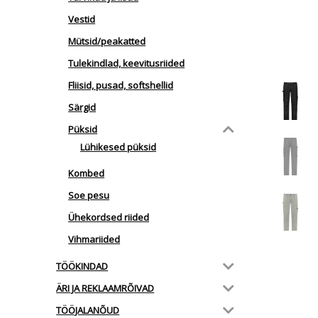
Vestid
Mütsid/peakatted
Tulekindlad, keevitusriided
Fliisid, pusad, softshellid
Särgid
Püksid
Lühikesed püksid
Kombed
Soe pesu
Ühekordsed riided
Vihmariided
TÖÖKINDAD
ÄRI JA REKLAAMRÕIVAD
TÖÖJALANÕUD