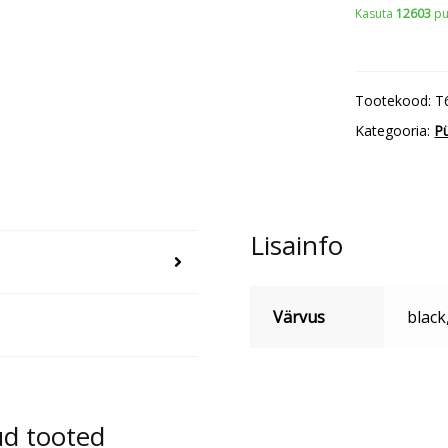
Kasuta
12603
pu
Pants
Twill
Cordura
Tootekood:
T
T63
Kategooria:
P
kogus
Lisainfo
Värvus
black
ud tooted