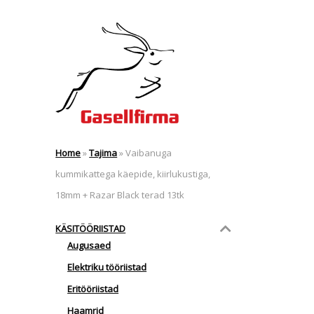
Home
»
Tajima
»
Vaibanuga
kummikattega käepide, kiirlukustiga,
18mm + Razar Black terad 13tk
KÄSITÖÖRIISTAD
Augusaed
Elektriku tööriistad
Eritööriistad
Haamrid