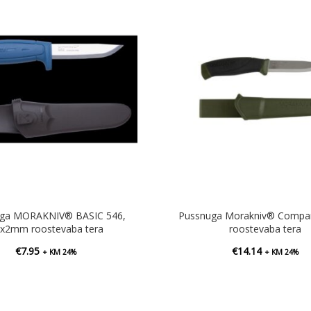
ga MORAKNIV® BASIC 546,
Pussnuga Morakniv® Compa
x2mm roostevaba tera
roostevaba tera
€
7.95
€
14.14
+ KM 24%
+ KM 24%