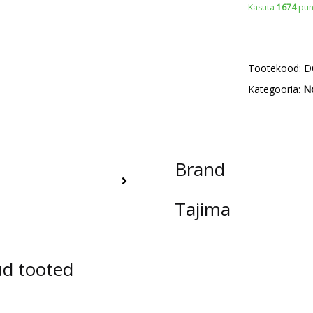
Kasuta
1674
punk
käepide,
kiirlukustiga
18mm
Tootekood:
D
+
Kategooria:
N
Razar
Black
terad
13tk
Brand
kogus
Tajima
ud tooted