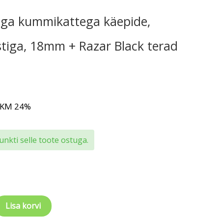
ga kummikattega käepide,
ustiga, 18mm + Razar Black terad
 KM 24%
nkti selle toote ostuga.
Lisa korvi
ga