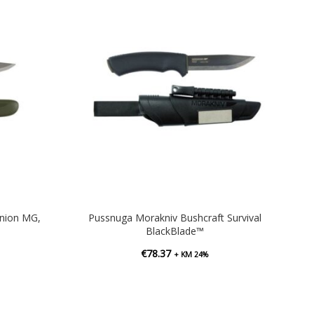
nion MG,
Pussnuga Morakniv Bushcraft Survival
BlackBlade™
€
78.37
+ KM 24%