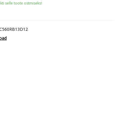
ti selle toote ostmiseks!
,
C560RB13D12
oad