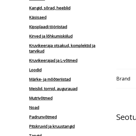
Kangid, sõrad, heeblid
Käsisaed
Kipsplaadi tööriistad
Kirved ja lõhkumiskiilud
Kruvikeeraja otsakud, komplektid ja
tarvikud
Kruvikeerajad ja L-võtmed
Loodid
Brand
Märke- ja mõõteriistad
Meislid, tornid, augurauad
Mutrivõtmed
Noad
Seot
Padrunvõtmed
Pitskruvid ja kruustangid
Tangid