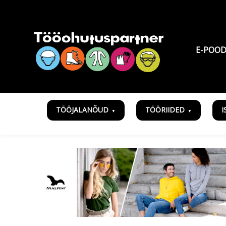
E-POO
TÖÖJALANÕUD
TÖÖRIIDED
I