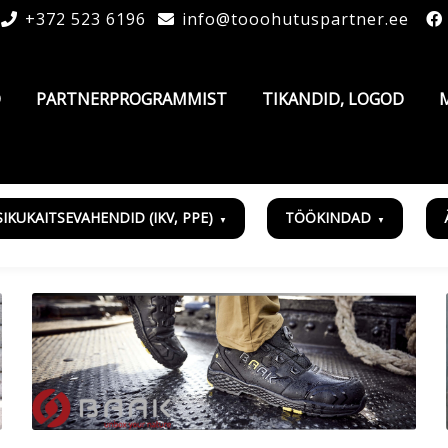
+372 523 6196
info@tooohutuspartner.ee
D
PARTNERPROGRAMMIST
TIKANDID, LOGOD
SIKUKAITSEVAHENDID (IKV, PPE)
TÖÖKINDAD