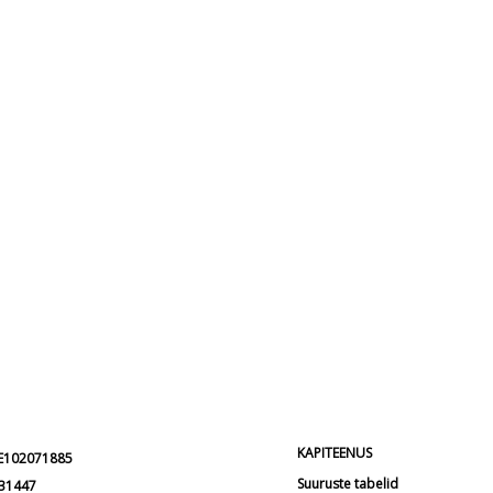
KAPITEENUS
EE102071885
Suuruste tabelid
231447