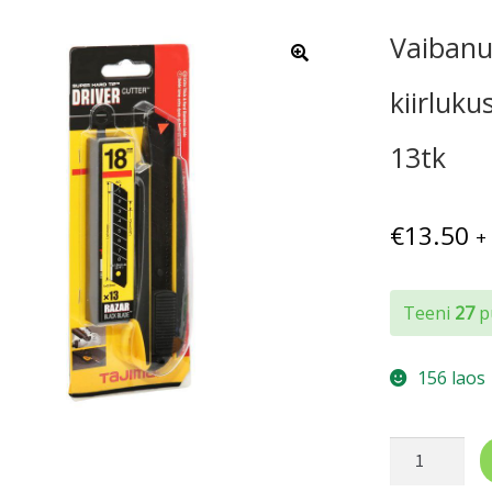
Vaibanu
kiirluk
13tk
€
13.50
+
Teeni
27
pu
156 laos
Vaibanuga
kummikatte