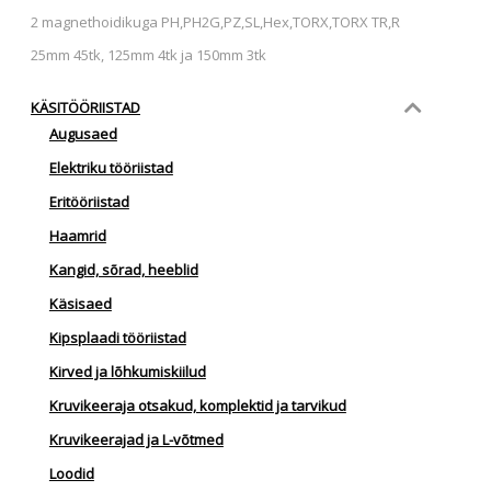
2 magnethoidikuga PH,PH2G,PZ,SL,Hex,TORX,TORX TR,R
25mm 45tk, 125mm 4tk ja 150mm 3tk
KÄSITÖÖRIISTAD
Augusaed
Elektriku tööriistad
Eritööriistad
Haamrid
Kangid, sõrad, heeblid
Käsisaed
Kipsplaadi tööriistad
Kirved ja lõhkumiskiilud
Kruvikeeraja otsakud, komplektid ja tarvikud
Kruvikeerajad ja L-võtmed
Loodid