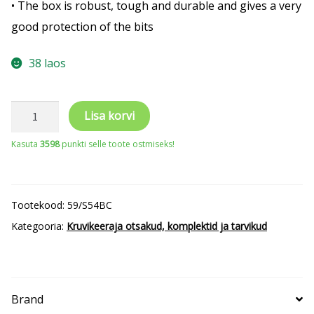
• The box is robust, tough and durable and gives a very
good protection of the bits
38 laos
Värvikoodidega
Lisa korvi
otsakute
Kasuta
3598
punkti selle toote ostmiseks!
kmpl
1/4"
54
Tootekood:
59/S54BC
osa
Kategooria:
Kruvikeeraja otsakud, komplektid ja tarvikud
2
magnethoidikuga
PH,PH2G,PZ,SL,Hex,TORX,TORX
Brand
TR,R