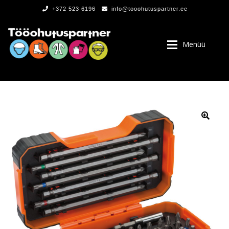
+372 523 6196
info@tooohutuspartner.ee
Menüü
PROGRAMMIST
, LOGOD