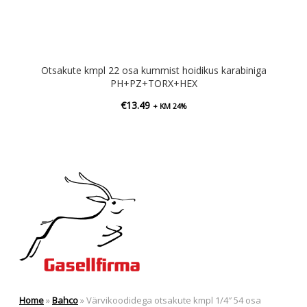
Otsakute kmpl 22 osa kummist hoidikus karabiniga
PH+PZ+TORX+HEX
€
13.49
+ KM 24%
Home
»
Bahco
»
Värvikoodidega otsakute kmpl 1/4″ 54 osa