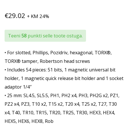
€
29.02
+ KM 24%
Teeni
58
punkti selle toote ostuga.
• For slotted, Phillips, Pozidriv, hexagonal, TORX®,
TORX® tamper, Robertson head screws
• Includes 54 pieces: 51 bits, 1 magnetic universal bit
holder, 1 magnetic quick release bit holder and 1 socket
adaptor 1/4″
• 25 mm: SL4.5, SL5.5, PH1, PH2 x4, PH3, PH2G x2, PZ1,
PZ2 x4, PZ3, T10 x2, T15 x2, T20 x4, T25 x2, T27, T30
x4, T40, TR10, TR15, TR20, TR25, TR30, HEX3, HEX4,
HEX5, HEX6, HEX8, Rob