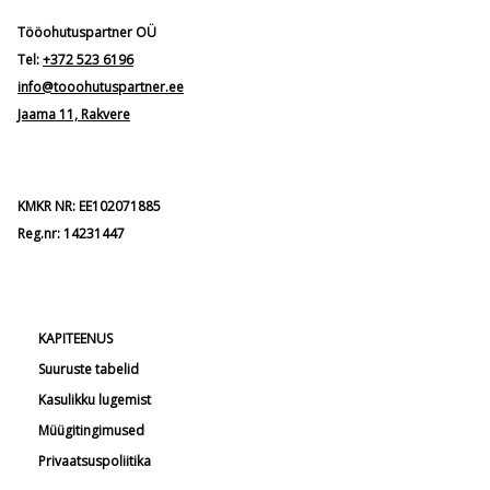
Tööohutuspartner OÜ
Tel:
+372 523 6196
info@tooohutuspartner.ee
Jaama 11, Rakvere
KMKR NR: EE102071885
Reg.nr: 14231447
KAPITEENUS
Suuruste tabelid
Kasulikku lugemist
Müügitingimused
Privaatsuspoliitika