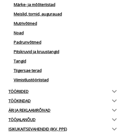
Märke- ja mõõteriistad
Meislid, tornid, augurauad
Mutrivõtmed
Noad
Padrunvõtmed
Pitskruvid ja kruustangid
Tangid
Tiigersae terad
Viimistlustööriistad
TÖÖRIIDED
TÖÖKINDAD
ÄRI JA REKLAAMRÕIVAD
TÖÖJALANÕUD
ISIKUKAITSEVAHENDID (IKV, PPE)