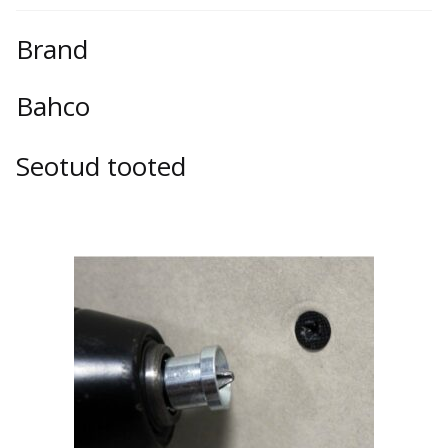
25mm
45tk,
Brand
125mm
Bahco
4tk
ja
Seotud tooted
150mm
3tk
kogus