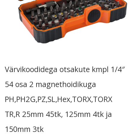
Värvikoodidega otsakute kmpl 1/4″
54 osa 2 magnethoidikuga
PH,PH2G,PZ,SL,Hex,TORX,TORX
TR,R 25mm 45tk, 125mm 4tk ja
150mm 3tk