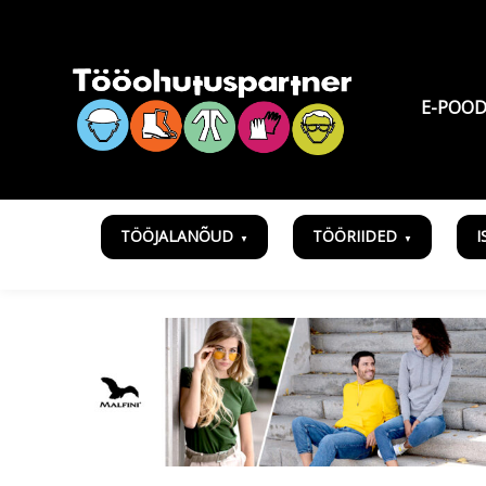
E-POO
TÖÖJALANÕUD
TÖÖRIIDED
I