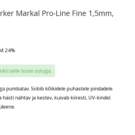
rker Markal Pro-Line Fine 1,5mm,
KM 24%
kti selle toote ostuga.
ga pumbatav. Sobib kõikidele puhastele pindadele.
 hästi nähtav ja kestev, kuivab kiiresti, UV-kindel.
süleene.