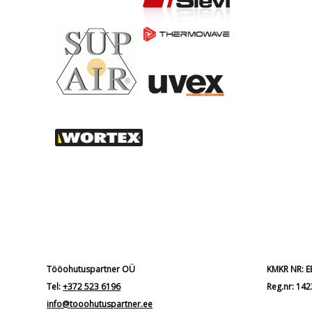
Tööohutuspartner OÜ
KMKR NR: 
Tel:
+372 523 6196
Reg.nr: 14
info@tooohutuspartner.ee