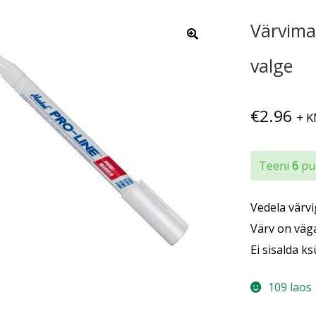
Värvima
valge
€
2.96
+ 
Teeni
6
pun
Vedela värvi
Värv on väga
Ei sisalda k
109 laos