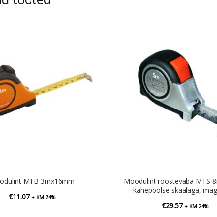
õdulint MTB 3mx16mm
Mõõdulint roostevaba MTS
kahepoolse skaalaga, mag
€
11.07
+ KM 24%
€
29.57
+ KM 24%