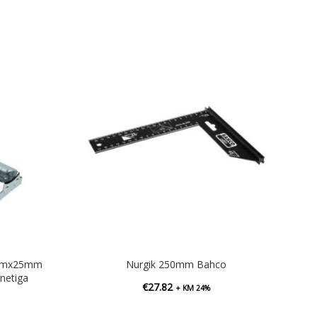
 8mx25mm
Nurgik 250mm Bahco
netiga
€
27.82
+ KM 24%