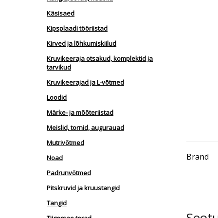
Käsisaed
Kipsplaadi tööriistad
Kirved ja lõhkumiskiilud
Kruvikeeraja otsakud, komplektid ja
tarvikud
Kruvikeerajad ja L-võtmed
Loodid
Märke- ja mõõteriistad
Meislid, tornid, augurauad
Mutrivõtmed
Brand
Noad
Padrunvõtmed
Pitskruvid ja kruustangid
Tangid
Seot