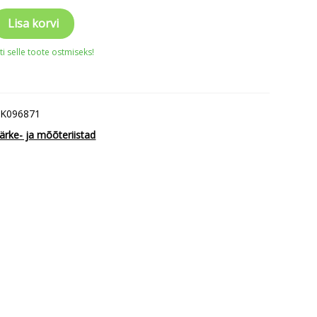
Lisa korvi
i selle toote ostmiseks!
K096871
ärke- ja mõõteriistad