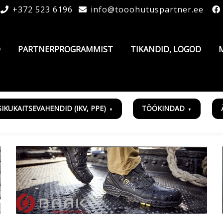
+372 523 6196
info@tooohutuspartner.ee
D
PARTNERPROGRAMMIST
TIKANDID, LOGOD
SIKUKAITSEVAHENDID (IKV, PPE)
TÖÖKINDAD