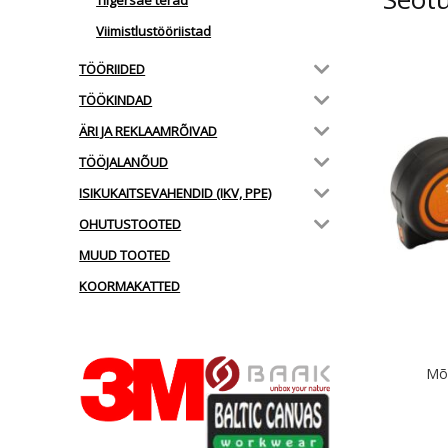
Tiigersae terad
Viimistlustööriistad
TÖÖRIIDED
TÖÖKINDAD
ÄRI JA REKLAAMRÕIVAD
TÖÖJALANÕUD
ISIKUKAITSEVAHENDID (IKV, PPE)
OHUTUSTOOTED
MUUD TOOTED
KOORMAKATTED
Mõ