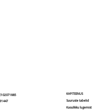
KAPITEENUS
EE102071885
Suuruste tabelid
231447
Kasulikku lugemist