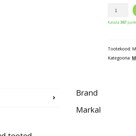
Värvimarker
Markal
Kasuta
367
punkt
Pro-
Line
Fine
Tootekood:
M
1,5mm,
Kategooria:
M
valge
kogus
Brand
Markal
ud tooted