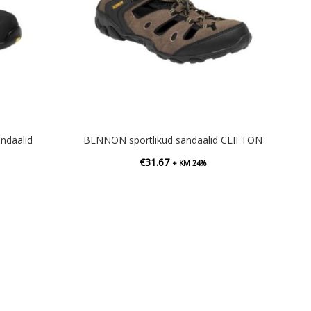
ndaalid
BENNON sportlikud sandaalid CLIFTON
€
31.67
+ KM 24%