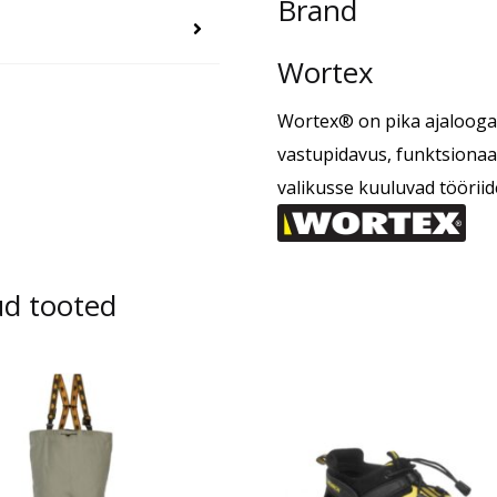
Brand
Wortex
Wortex® on pika ajalooga
vastupidavus, funktsiona
valikusse kuuluvad tööriid
ud tooted