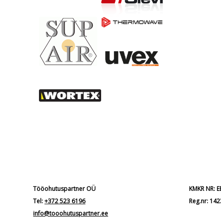
Tööohutuspartner OÜ
KMKR NR: 
Tel:
+372 523 6196
Reg.nr: 14
info@tooohutuspartner.ee