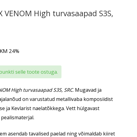
 VENOM High turvasaapad S3S,
 KM 24%
punkti selle toote ostuga.
OM High turvasaapad S3S, SRC
. Mugavad ja
ajalanõud on varustatud metallivaba komposiidist
se ja Kevlarist naelatõkkega. Vett hülgavast
 pealismaterjal.
em asendab tavalised paelad ning võimaldab kiiret