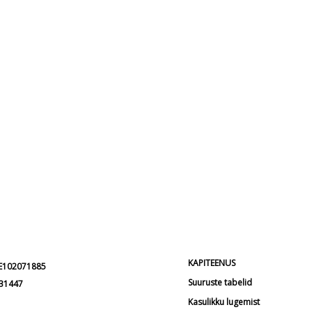
KAPITEENUS
EE102071885
Suuruste tabelid
231447
Kasulikku lugemist