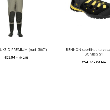
ÜKSID PREMIUM (kuni -50C°)
BENNON sportlikud turvasa
BOMBIS S1
€
63.94
+ KM 24%
€
54.97
+ KM 24%