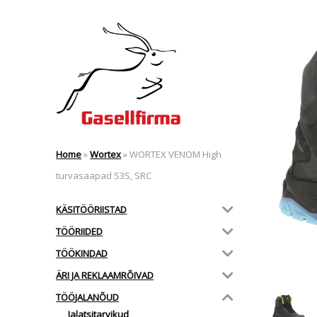
Home
»
Wortex
»
WORTEX VENOM High
turvasaapad S3S, SRC
KÄSITÖÖRIISTAD
TÖÖRIIDED
TÖÖKINDAD
ÄRI JA REKLAAMRÕIVAD
TÖÖJALANÕUD
Jalatsitarvikud