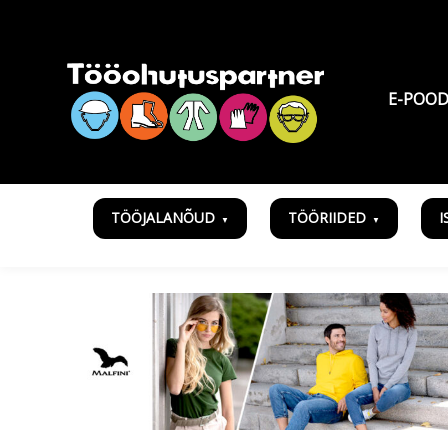
E-POO
TÖÖJALANÕUD
TÖÖRIIDED
I