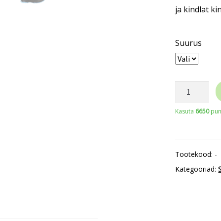
ja kindlat ki
Suurus
WORTEX
VENOM
Kasuta
6650
punk
High
turvasaapa
S3S,
Tootekood:
-
SRC
Kategooriad:
kogus