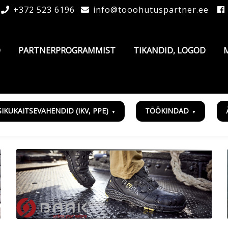
+372 523 6196
info@tooohutuspartner.ee
D
PARTNERPROGRAMMIST
TIKANDID, LOGOD
SIKUKAITSEVAHENDID (IKV, PPE)
TÖÖKINDAD