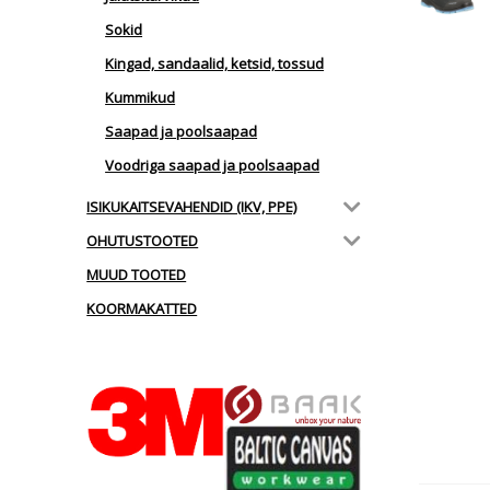
Sokid
Kingad, sandaalid, ketsid, tossud
Kummikud
Saapad ja poolsaapad
Voodriga saapad ja poolsaapad
ISIKUKAITSEVAHENDID (IKV, PPE)
OHUTUSTOOTED
MUUD TOOTED
KOORMAKATTED