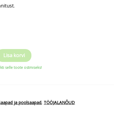
nnitust.
Lisa korvi
ti selle toote ostmiseks!
d
Saapad ja poolsaapad
,
TÖÖJALANÕUD