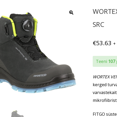
WORTEX
SRC
€
53.63
+
Teeni
107
WORTEX VEN
kerged turv
varvastekait
mikrofiibrist
FITGO süste