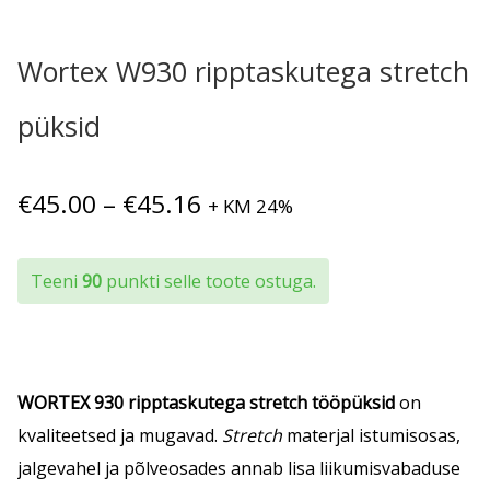
Wortex W930 ripptaskutega stretch
püksid
Hinnavahemik:
€
45.00
–
€
45.16
+ KM 24%
€45.00
kuni
Teeni
90
punkti selle toote ostuga.
€45.16
WORTEX 930 ripptaskutega stretch tööpüksid
on
kvaliteetsed ja mugavad.
Stretch
materjal istumisosas,
jalgevahel ja põlveosades annab lisa liikumisvabaduse