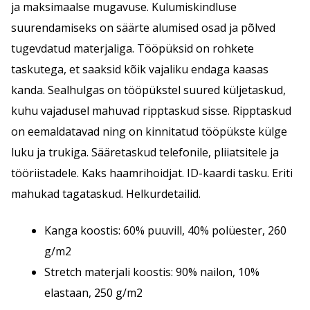
ja maksimaalse mugavuse. Kulumiskindluse
suurendamiseks on säärte alumised osad ja põlved
tugevdatud materjaliga. Tööpüksid on rohkete
taskutega, et saaksid kõik vajaliku endaga kaasas
kanda. Sealhulgas on tööpükstel suured küljetaskud,
kuhu vajadusel mahuvad ripptaskud sisse. Ripptaskud
on eemaldatavad ning on kinnitatud tööpükste külge
luku ja trukiga. Sääretaskud telefonile, pliiatsitele ja
tööriistadele. Kaks haamrihoidjat. ID-kaardi tasku. Eriti
mahukad tagataskud. Helkurdetailid.
Kanga koostis: 60% puuvill, 40% polüester, 260
g/m2
Stretch materjali koostis: 90% nailon, 10%
elastaan, 250 g/m2