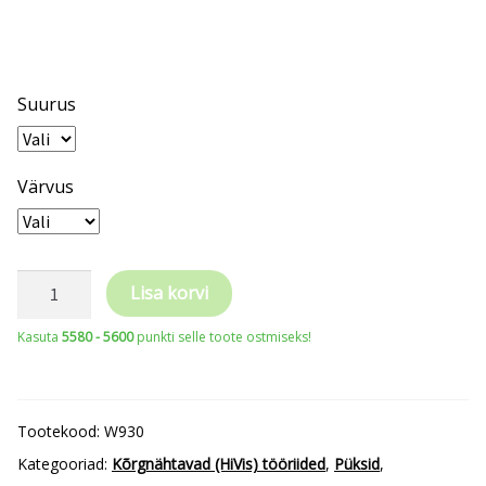
Suurus
Värvus
Wortex
Lisa korvi
W930
Kasuta
5580 - 5600
punkti selle toote ostmiseks!
ripptaskutega
stretch
püksid
Tootekood:
W930
kogus
Kategooriad:
Kõrgnähtavad (HiVis) tööriided
,
Püksid
,