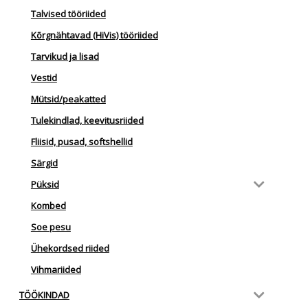
Talvised tööriided
Kõrgnähtavad (HiVis) tööriided
Tarvikud ja lisad
Vestid
Mütsid/peakatted
Tulekindlad, keevitusriided
Fliisid, pusad, softshellid
Särgid
Püksid
Kombed
Soe pesu
Ühekordsed riided
Vihmariided
TÖÖKINDAD