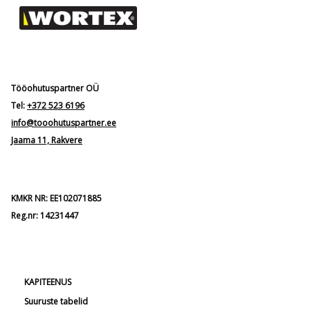
Tööohutuspartner OÜ
Tel:
+372 523 6196
info@tooohutuspartner.ee
Jaama 11, Rakvere
KMKR NR: EE102071885
Reg.nr: 14231447
KAPITEENUS
Suuruste tabelid