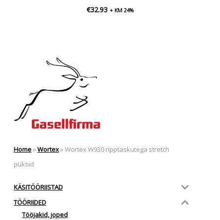
€
32.93
+ KM 24%
Home
»
Wortex
»
Wortex W930 ripptaskutega stretch
püksid
KÄSITÖÖRIISTAD
TÖÖRIIDED
Tööjakid, joped