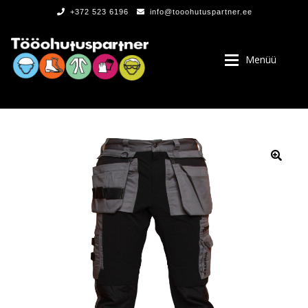
+372 523 6196
info@tooohutuspartner.ee
Menüü
PROGRAMMIST
, LOGOD