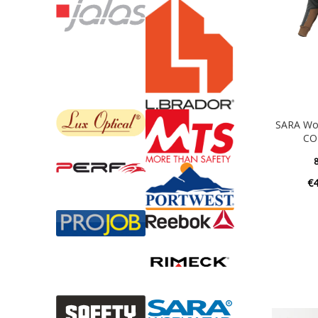
SARA Wor
CO
8
€