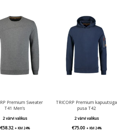
RP Premium Sweater
TRICORP Premium kapuutsiga
T41 Men’s
pusa T42
2 värvi valikus
2 värvi valikus
€
58.32
€
75.00
+ KM 24%
+ KM 24%