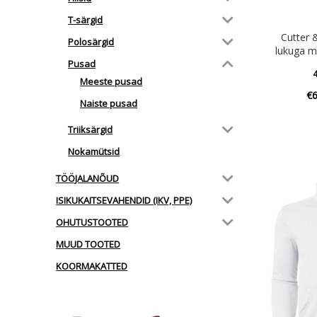
T-särgid
Cutter
Polosärgid
lukuga m
Pusad
4
Meeste pusad
€
Naiste pusad
Triiksärgid
Nokamütsid
TÖÖJALANÕUD
ISIKUKAITSEVAHENDID (IKV, PPE)
OHUTUSTOOTED
MUUD TOOTED
KOORMAKATTED