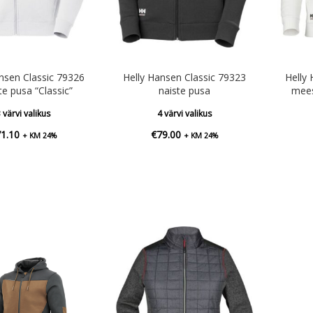
nsen Classic 79326
Helly Hansen Classic 79323
Helly
e pusa “Classic”
naiste pusa
mees
 värvi valikus
4 värvi valikus
71.10
€
79.00
+ KM 24%
+ KM 24%