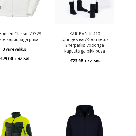
 Hansen Classic 79328
KARIBAN K 410
te kapuutsiga pusa
Loungewear/Koduriietus
Sherpafliis voodriga
3 värvi valikus
kapuutsiga pikk pusa
€
79.00
+ KM 24%
€
25.68
+ KM 24%