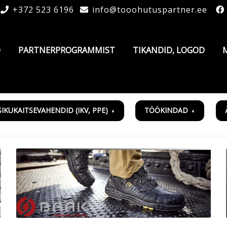
+372 523 6196
info@tooohutuspartner.ee
D
PARTNERPROGRAMMIST
TIKANDID, LOGOD
SIKUKAITSEVAHENDID (IKV, PPE)
TÖÖKINDAD