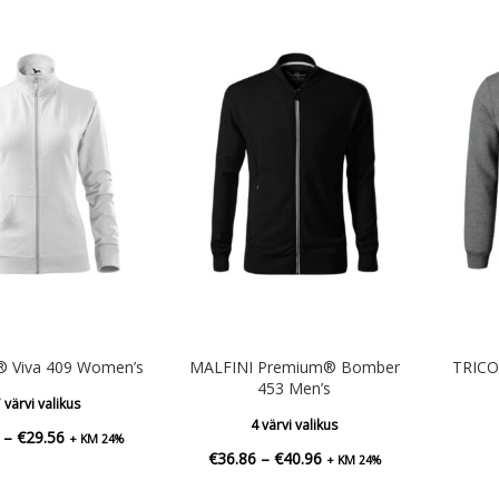
 Viva 409 Women’s
MALFINI Premium® Bomber
TRICO
453 Men’s
 värvi valikus
4 värvi valikus
Hinnavahemik:
–
€
29.56
+ KM 24%
Hinnavahemik:
€
36.86
–
€
40.96
+ KM 24%
€26.60
€36.86