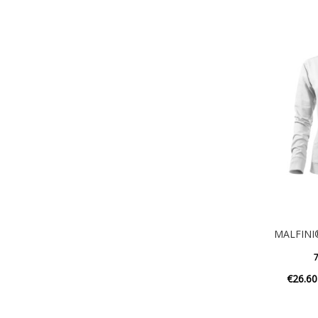
MALFINI®
7
€
26.60