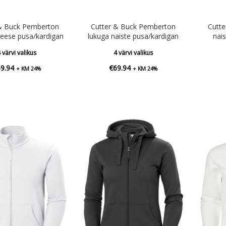
 & Buck Pemberton
Cutter & Buck Pemberton
Cutt
eese pusa/kardigan
lukuga naiste pusa/kardigan
nai
 värvi valikus
4 värvi valikus
69.94
€
69.94
+ KM 24%
+ KM 24%