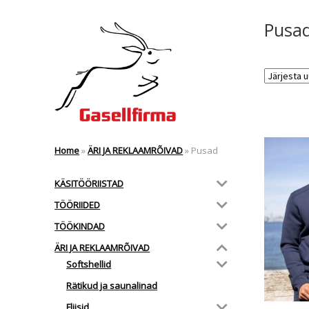
Pusa
Home
»
ÄRI JA REKLAAMRÕIVAD
»
Pusad
KÄSITÖÖRIISTAD
TÖÖRIIDED
TÖÖKINDAD
ÄRI JA REKLAAMRÕIVAD
Softshellid
Rätikud ja saunalinad
Fliisid