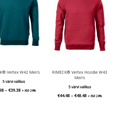
K® Vertex W42 Men’s
RIMECK® Vertex Hoodie W43
Men’s
5 värvi valikus
5 värvi valikus
Hinnavahemik:
98
–
€
39.38
+ KM 24%
Hinnavahemik:
€
44.48
–
€
48.48
+ KM 24%
€35.98
€44.48
kuni
kuni
€39.38
€48.48