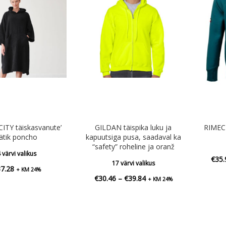
ITY täiskasvanute’
GILDAN täispika luku ja
RIMEC
ätik poncho
kapuutsiga pusa, saadaval ka
“safety” roheline ja oranž
 värvi valikus
€
35.
17 värvi valikus
37.28
+ KM 24%
Hinnavahemik:
€
30.46
–
€
39.84
+ KM 24%
€30.46
kuni
€39.84