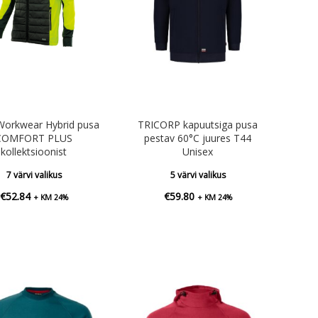
orkwear Hybrid pusa
TRICORP kapuutsiga pusa
COMFORT PLUS
pestav 60°C juures T44
kollektsioonist
Unisex
7 värvi valikus
5 värvi valikus
€
52.84
€
59.80
+ KM 24%
+ KM 24%