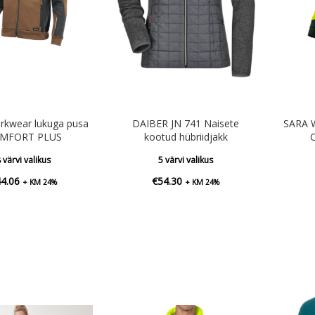
kwear lukuga pusa
DAIBER JN 741 Naisete
SARA W
MFORT PLUS
kootud hübriidjakk
 värvi valikus
5 värvi valikus
44.06
€
54.30
+ KM 24%
+ KM 24%