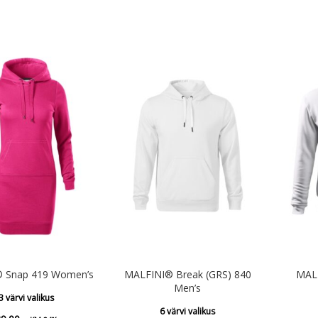
kuni
kuni
€29.56
€40.96
 Snap 419 Women’s
MALFINI® Break (GRS) 840
MALF
Men’s
3 värvi valikus
6 värvi valikus