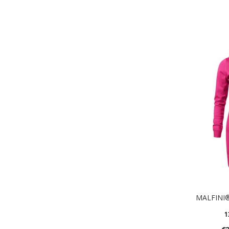
MALFINI®
1