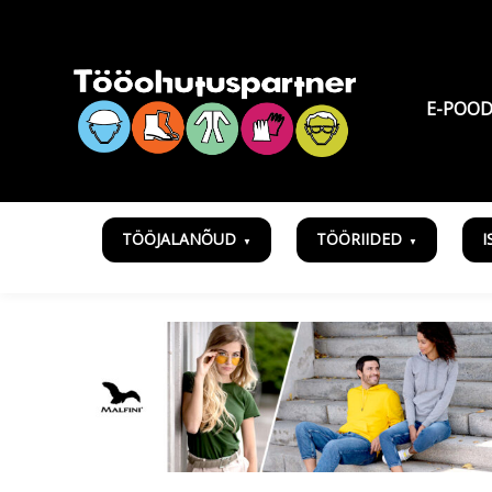
E-POO
TÖÖJALANÕUD
TÖÖRIIDED
I