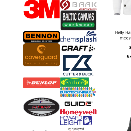
Helly Ha
meest
3
€