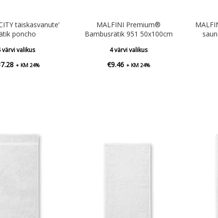
ITY täiskasvanute’
MALFINI Premium®
MALFI
ätik poncho
Bambusrätik 951 50x100cm
saun
 värvi valikus
4 värvi valikus
37.28
€
9.46
+ KM 24%
+ KM 24%