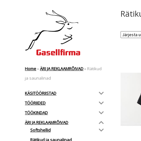
Rätik
Home
»
ÄRI JA REKLAAMRÕIVAD
»
Rätikud
ja saunalinad
KÄSITÖÖRIISTAD
TÖÖRIIDED
TÖÖKINDAD
ÄRI JA REKLAAMRÕIVAD
Softshellid
Rätikud ja saunalinad