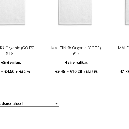
® Organic (GOTS)
MALFINI® Organic (GOTS)
MALFI
916
917
 värvi valikus
4 värvi valikus
Hinnavahemik:
Hinnavahemik:
–
€
4.60
€
9.46
–
€
10.28
€
17.
+ KM 24%
+ KM 24%
€4.42
€9.46
kuni
kuni
€4.60
€10.28