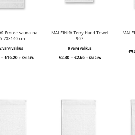
® Frotee saunalina
MALFINI® Terry Hand Towel
MALFI
5 70×140 cm
907
2 värvi valikus
9 värvi valikus
€
5.
Hinnavahemik:
Hinnavahemik:
–
€
16.20
€
2.30
–
€
2.66
+ KM 24%
+ KM 24%
€14.58
€2.30
kuni
kuni
€16.20
€2.66