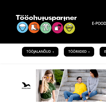
E-POO
TÖÖJALANÕUD
TÖÖRIIDED
I