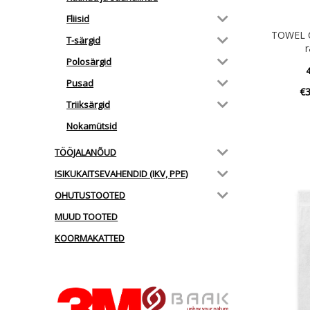
Fliisid
TOWEL C
T-särgid
r
Polosärgid
4
Pusad
€
Triiksärgid
Nokamütsid
TÖÖJALANÕUD
ISIKUKAITSEVAHENDID (IKV, PPE)
OHUTUSTOOTED
MUUD TOOTED
KOORMAKATTED