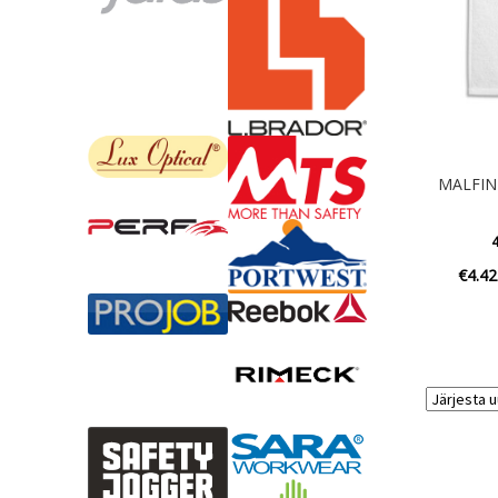
MALFINI
4
€
4.42