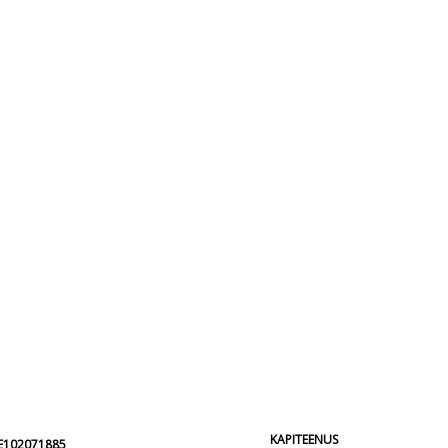
KAPITEENUS
EE102071885