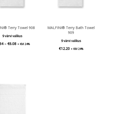
NI® Terry Towel 908
MALFINI® Terry Bath Towel
909
9 värvi valikus
9 värvi valikus
Hinnavahemik:
84
–
€
6.08
+ KM 24%
€
12.20
+ KM 24%
€5.84
kuni
€6.08