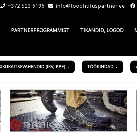
+372 523 6196
info@tooohutuspartner.ee
D
PARTNERPROGRAMMIST
TIKANDID, LOGOD
SIKUKAITSEVAHENDID (IKV, PPE)
TÖÖKINDAD