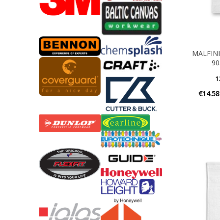
MALFINI
90
1
€
14.58