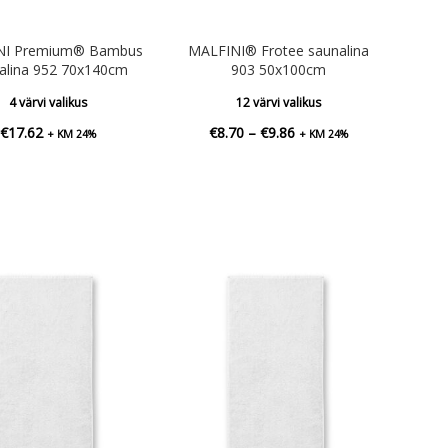
NI Premium® Bambus
MALFINI® Frotee saunalina
alina 952 70x140cm
903 50x100cm
4 värvi valikus
12 värvi valikus
Hinnavahemik:
€
17.62
€
8.70
–
€
9.86
+ KM 24%
+ KM 24%
€8.70
kuni
€9.86