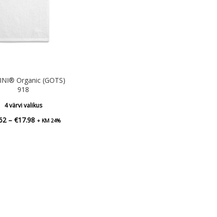
NI® Organic (GOTS)
918
4 värvi valikus
Hinnavahemik:
62
–
€
17.98
+ KM 24%
€17.62
kuni
€17.98