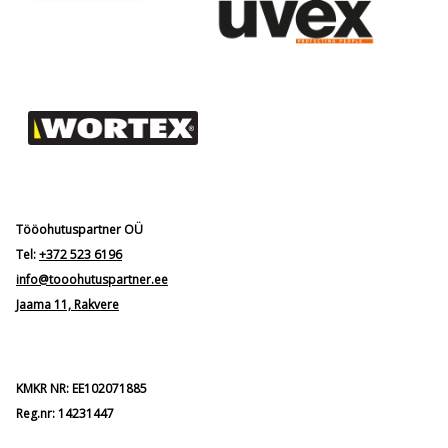
Tööohutuspartner OÜ
Tel:
+372 523 6196
info@tooohutuspartner.ee
Jaama 11, Rakvere
KMKR NR: EE102071885
Reg.nr: 14231447