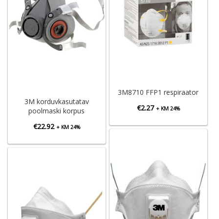
3M8710 FFP1 respiraator
3M korduvkasutatav
€
2.27
+ KM 24%
poolmaski korpus
€
22.92
+ KM 24%