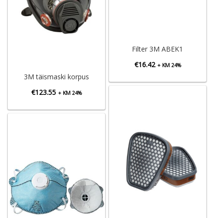
Filter 3M ABEK1
€
16.42
+ KM 24%
3M täismaski korpus
€
123.55
+ KM 24%