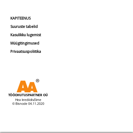
KAPITEENUS
Suuruste tabelid
Kasulikku lugemist
Müügitingimused
Privaatsuspoliitika