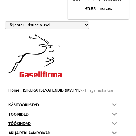
€
0.83
+ KM 24%
Home
»
ISIKUKAITSEVAHENDID (IKV, PPE)
»
Hingamiskaitse
KÄSITÖÖRIISTAD
TÖÖRIIDED
TÖÖKINDAD
ÄRI JA REKLAAMRÕIVAD