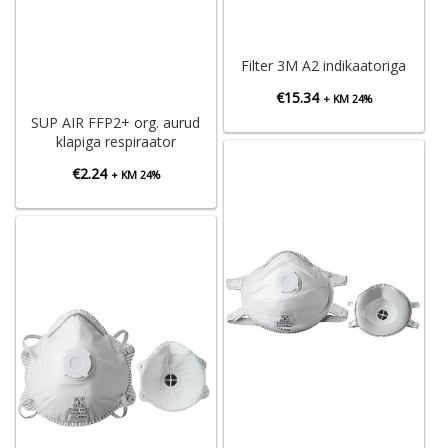
Filter 3M A2 indikaatoriga
€
15.34
+ KM 24%
SUP AIR FFP2+ org. aurud
klapiga respiraator
€
2.24
+ KM 24%