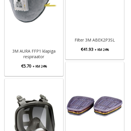
Filter 3M ABEK2P3SL
€
41.93
+ KM 24%
3M AURA FFP1 klapiga
respiraator
€
5.70
+ KM 24%