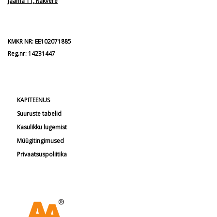
Jaama 11, Rakvere
KMKR NR: EE102071885
Reg.nr: 14231447
KAPITEENUS
Suuruste tabelid
Kasulikku lugemist
Müügitingimused
Privaatsuspoliitika