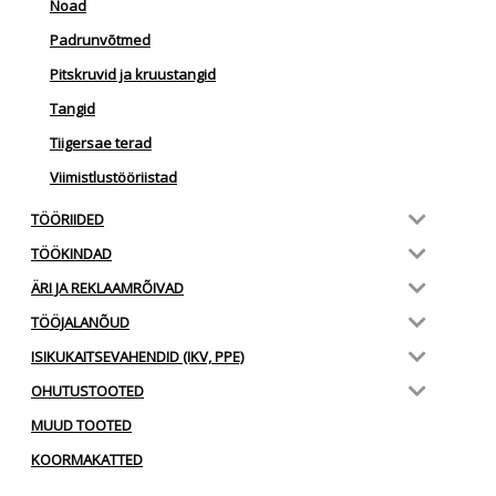
Noad
Padrunvõtmed
Pitskruvid ja kruustangid
Tangid
Tiigersae terad
Viimistlustööriistad
TÖÖRIIDED
TÖÖKINDAD
ÄRI JA REKLAAMRÕIVAD
TÖÖJALANÕUD
ISIKUKAITSEVAHENDID (IKV, PPE)
OHUTUSTOOTED
MUUD TOOTED
KOORMAKATTED