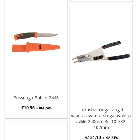
Pussnuga Bahco 2446
€
10.96
+ KM 24%
Lukustusrõnga tangid
vahetatavate otstega avale ja
võllile 250mm 46-102/32-
102mm
€
121.10
+ KM 24%