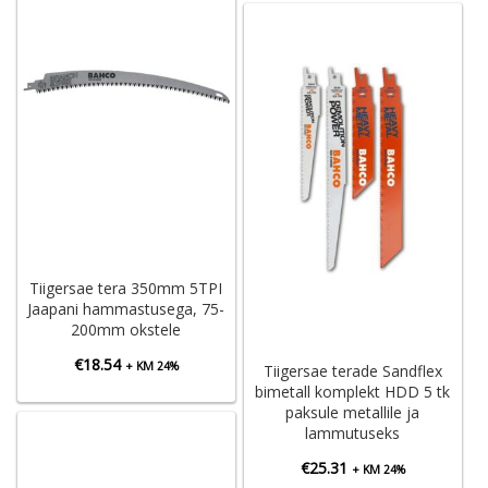
Tiigersae tera 350mm 5TPI
Jaapani hammastusega, 75-
200mm okstele
€
18.54
+ KM 24%
Tiigersae terade Sandflex
bimetall komplekt HDD 5 tk
paksule metallile ja
lammutuseks
€
25.31
+ KM 24%