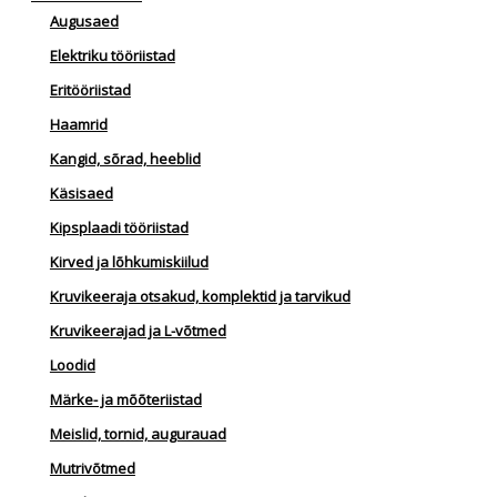
Augusaed
Elektriku tööriistad
Eritööriistad
Haamrid
Kangid, sõrad, heeblid
Käsisaed
Kipsplaadi tööriistad
Kirved ja lõhkumiskiilud
Kruvikeeraja otsakud, komplektid ja tarvikud
Kruvikeerajad ja L-võtmed
Loodid
Märke- ja mõõteriistad
Meislid, tornid, augurauad
Mutrivõtmed