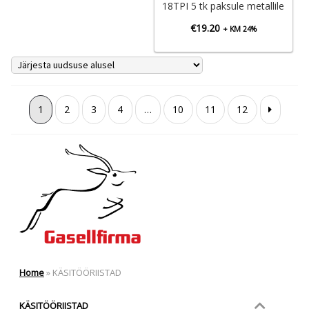
18TPI 5 tk paksule metallile
€
19.20
+ KM 24%
1
2
3
4
…
10
11
12
Home
»
KÄSITÖÖRIISTAD
KÄSITÖÖRIISTAD