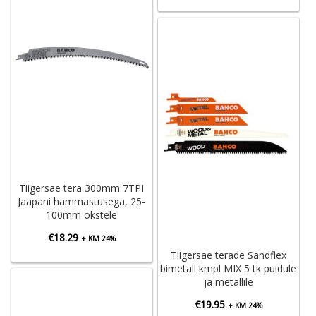
Tiigersae tera 300mm 7TPI
Jaapani hammastusega, 25-
100mm okstele
€
18.29
+ KM 24%
Tiigersae terade Sandflex
bimetall kmpl MIX 5 tk puidule
ja metallile
€
19.95
+ KM 24%