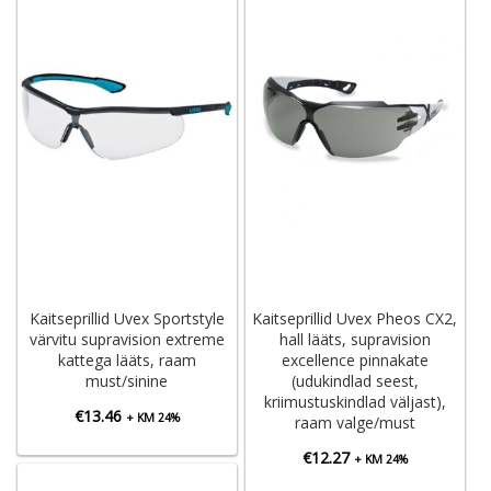
Kaitseprillid Uvex Sportstyle
Kaitseprillid Uvex Pheos CX2,
värvitu supravision extreme
hall lääts, supravision
kattega lääts, raam
excellence pinnakate
must/sinine
(udukindlad seest,
kriimustuskindlad väljast),
€
13.46
+ KM 24%
raam valge/must
€
12.27
+ KM 24%