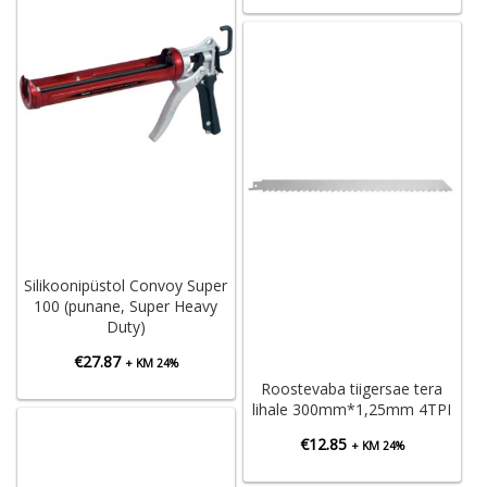
Silikoonipüstol Convoy Super
100 (punane, Super Heavy
Duty)
€
27.87
+ KM 24%
Roostevaba tiigersae tera
lihale 300mm*1,25mm 4TPI
€
12.85
+ KM 24%