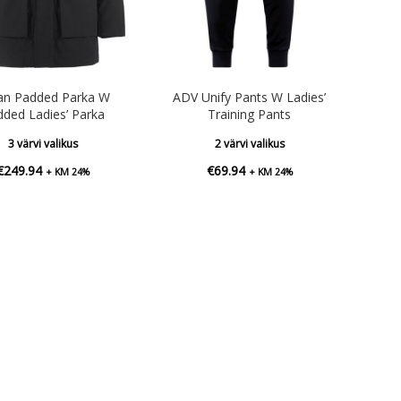
an Padded Parka W
ADV Unify Pants W Ladies’
ded Ladies’ Parka
Training Pants
3 värvi valikus
2 värvi valikus
€
249.94
€
69.94
+ KM 24%
+ KM 24%