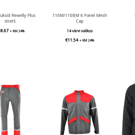
püksid Rewelly Plus
110M/110BM 6 Panel Mesh
stretš
Cap
88.67
14 värvi valikus
+ KM 24%
€
11.54
+ KM 24%