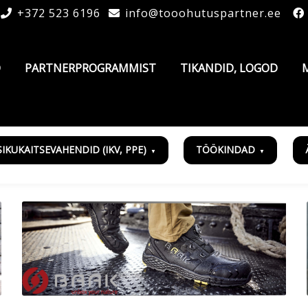
+372 523 6196
info@tooohutuspartner.ee
D
PARTNERPROGRAMMIST
TIKANDID, LOGOD
SIKUKAITSEVAHENDID (IKV, PPE)
TÖÖKINDAD