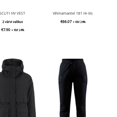
SCUTI HV VEST
Vihmamantel 181 Hi-Vis
€
66.07
2 värvi valikus
+ KM 24%
€
7.90
+ KM 24%