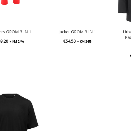
ers GROM 3 IN 1
Jacket GROM 3 IN 1
Urb
Pad
49.20
€
54.50
+ KM 24%
+ KM 24%