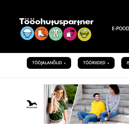
E-POO
TÖÖJALANÕUD
TÖÖRIIDED
I