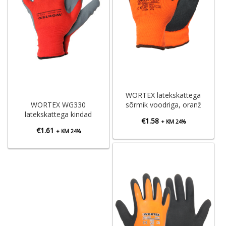
WORTEX latekskattega
WORTEX WG330
sõrmik voodriga, oranž
latekskattega kindad
€
1.58
+ KM 24%
€
1.61
+ KM 24%