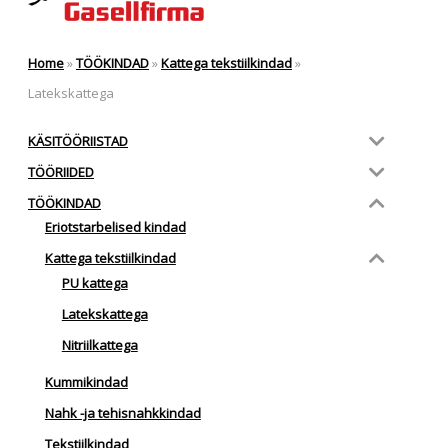
Home
»
TÖÖKINDAD
»
Kattega tekstiilkindad
»
Latekskattega
KÄSITÖÖRIISTAD
TÖÖRIIDED
TÖÖKINDAD
Eriotstarbelised kindad
Kattega tekstiilkindad
PU kattega
Latekskattega
Nitriilkattega
Kummikindad
Nahk -ja tehisnahkkindad
Tekstiilkindad