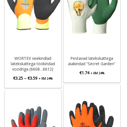
WORTEX veekindlad
Pestavad latekskattega
latekskattega töökindad
aiakindad “Secret Garden”
voodriga (6608…6612)
€
1.74
+ KM 24%
Hinnavahemik:
€
3.25
–
€
3.59
+ KM 24%
€3.25
kuni
€3.59