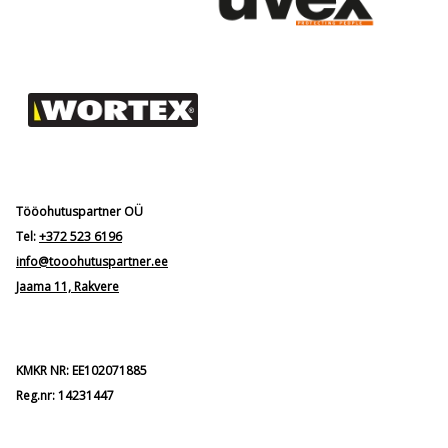
Tööohutuspartner OÜ
Tel:
+372 523 6196
info@tooohutuspartner.ee
Jaama 11, Rakvere
KMKR NR: EE102071885
Reg.nr: 14231447