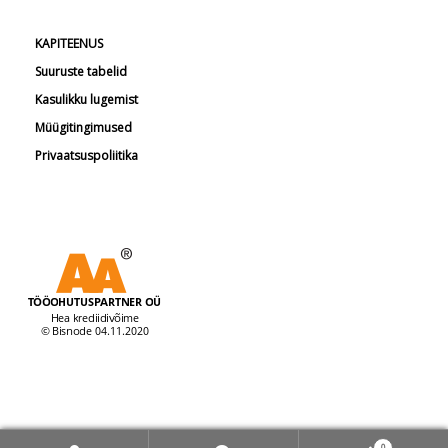
KAPITEENUS
Suuruste tabelid
Kasulikku lugemist
Müügitingimused
Privaatsuspoliitika
0