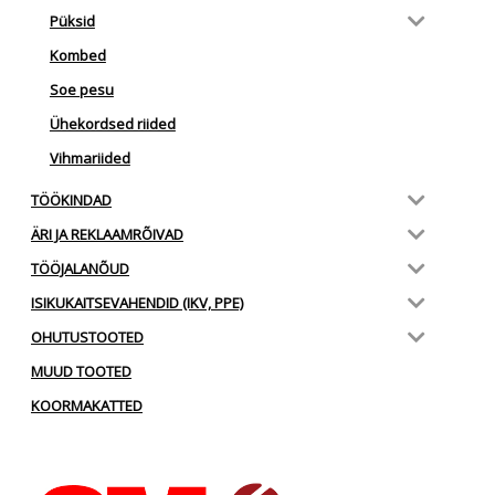
Püksid
Kombed
Soe pesu
Ühekordsed riided
Vihmariided
TÖÖKINDAD
ÄRI JA REKLAAMRÕIVAD
TÖÖJALANÕUD
ISIKUKAITSEVAHENDID (IKV, PPE)
OHUTUSTOOTED
MUUD TOOTED
KOORMAKATTED