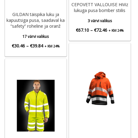
CEPOVETT VALLOUISE HiViz
lukuga pusa bomber stiilis
GILDAN täispika luku ja
kapuutsiga pusa, saadaval ka
3 värvi valikus
“safety” roheline ja oranž
Hinnavahemik:
€
67.10
–
€
72.46
+ KM 24%
17 värvi valikus
€67.10
Hinnavahemik:
€
30.46
–
€
39.84
+ KM 24%
kuni
€30.46
€72.46
kuni
€39.84