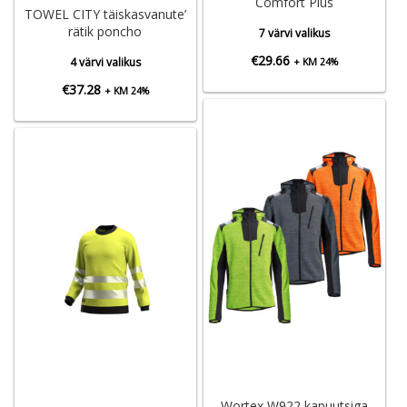
Comfort Plus
TOWEL CITY täiskasvanute’
rätik poncho
7 värvi valikus
€
29.66
4 värvi valikus
+ KM 24%
€
37.28
+ KM 24%
Wortex W922 kapuutsiga