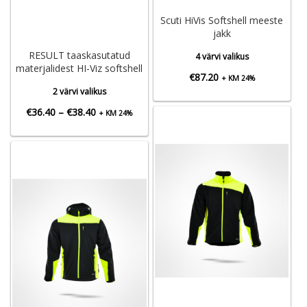
Scuti HiVis Softshell meeste
jakk
RESULT taaskasutatud
4 värvi valikus
materjalidest HI-Viz softshell
€
87.20
+ KM 24%
2 värvi valikus
Hinnavahemik:
€
36.40
–
€
38.40
+ KM 24%
€36.40
kuni
€38.40