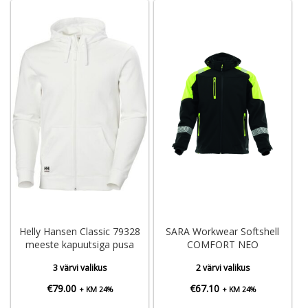
Helly Hansen Classic 79328
SARA Workwear Softshell
meeste kapuutsiga pusa
COMFORT NEO
3 värvi valikus
2 värvi valikus
€
79.00
€
67.10
+ KM 24%
+ KM 24%