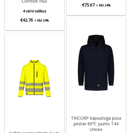
Comfort Plus
€
75.67
+ KM 24%
4 värvi valikus
€
42.76
+ KM 24%
TRICORP kapuutsiga pusa
pestav 60°C juures T44
Unisex