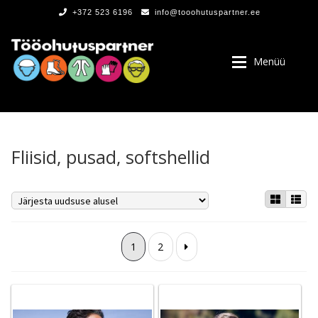
+372 523 6196
info@tooohutuspartner.ee
Menüü
Fliisid, pusad, softshellid
PROGRAMMIST
, LOGOD
1
2