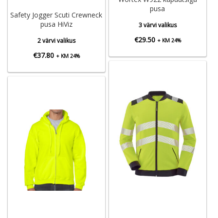
pusa
Safety Jogger Scuti Crewneck
pusa HiViz
3 värvi valikus
€
29.50
2 värvi valikus
+ KM 24%
€
37.80
+ KM 24%