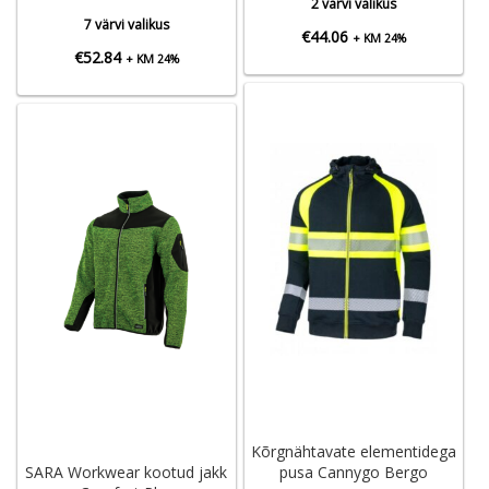
2 värvi valikus
7 värvi valikus
€
44.06
+ KM 24%
€
52.84
+ KM 24%
Kõrgnähtavate elementidega
SARA Workwear kootud jakk
pusa Cannygo Bergo