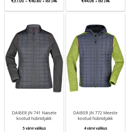
Hinnavahemik:
€
37.00
–
€
40.80
€
44.06
+ KM 24%
+ KM 24%
€37.00
kuni
€40.80
DAIBER JN 741 Naisete
DAIBER JN 772 Meeste
kootud hübriidjakk
kootud hübriidjakk
5 värvi valikus
4 värvi valikus