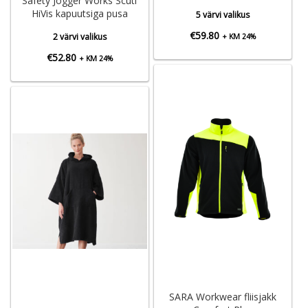
Safety Jogger Works Scuti
HiVis kapuutsiga pusa
5 värvi valikus
€
59.80
2 värvi valikus
+ KM 24%
€
52.80
+ KM 24%
SARA Workwear fliisjakk