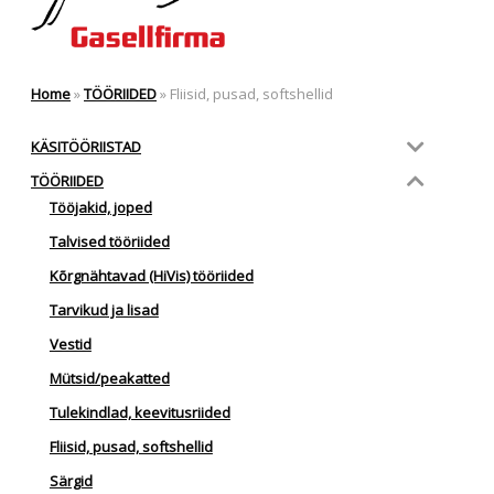
Home
»
TÖÖRIIDED
»
Fliisid, pusad, softshellid
KÄSITÖÖRIISTAD
TÖÖRIIDED
Tööjakid, joped
Talvised tööriided
Kõrgnähtavad (HiVis) tööriided
Tarvikud ja lisad
Vestid
Mütsid/peakatted
Tulekindlad, keevitusriided
Fliisid, pusad, softshellid
Särgid