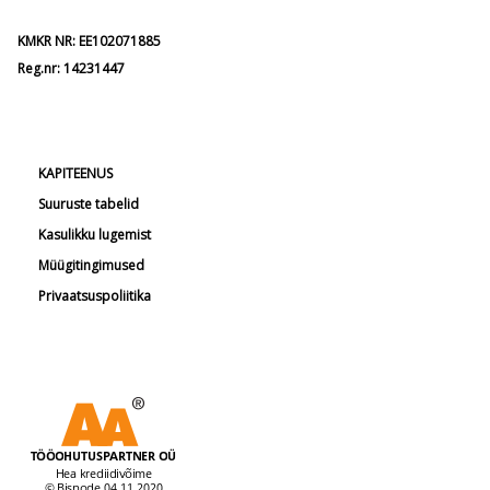
KMKR NR: EE102071885
Reg.nr: 14231447
KAPITEENUS
Suuruste tabelid
Kasulikku lugemist
Müügitingimused
Privaatsuspoliitika