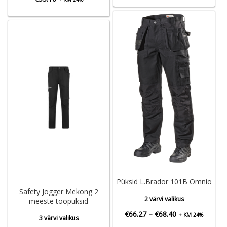
€89.91
kuni
€95.29
Püksid L.Brador 101B Omnio
Safety Jogger Mekong 2
2 värvi valikus
meeste tööpüksid
Hinnavahemik:
€
66.27
–
€
68.40
+ KM 24%
3 värvi valikus