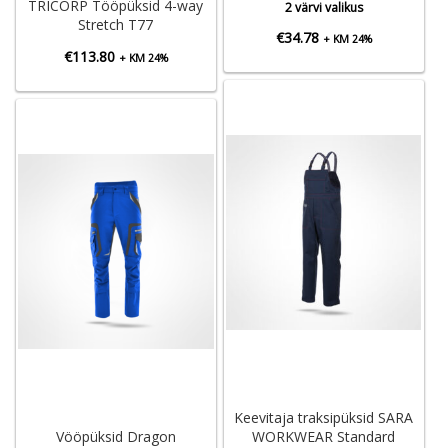
TRICORP Tööpüksid 4-way
2 värvi valikus
Stretch T77
€
34.78
+ KM 24%
€
113.80
+ KM 24%
Keevitaja traksipüksid SARA
Vööpüksid Dragon
WORKWEAR Standard