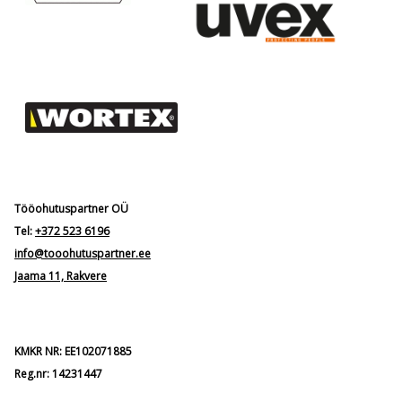
Tööohutuspartner OÜ
Tel:
+372 523 6196
info@tooohutuspartner.ee
Jaama 11, Rakvere
KMKR NR: EE102071885
Reg.nr: 14231447