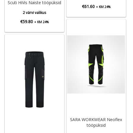
Scuti HiVis Naiste tööpüksid
€
61.60
+ KM 24%
2 värvi valikus
€
59.80
+ KM 24%
SARA WORKWEAR Neoflex
tööpüksid