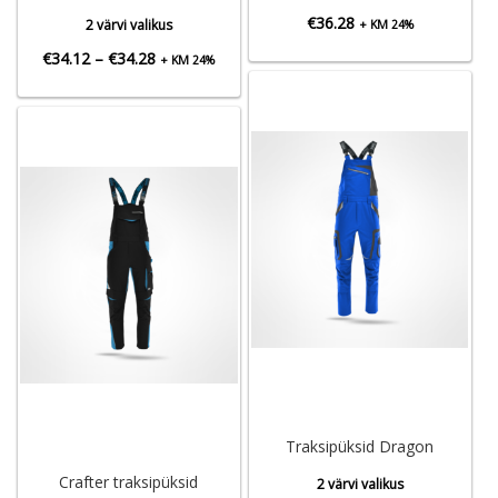
€
36.28
2 värvi valikus
+ KM 24%
Hinnavahemik:
€
34.12
–
€
34.28
+ KM 24%
€34.12
kuni
€34.28
Traksipüksid Dragon
Crafter traksipüksid
2 värvi valikus