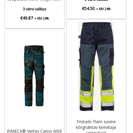
€
54.50
3 värvi valikus
+ KM 24%
€
49.87
+ KM 24%
Fristads Flam suvine
kõrgnähtav keevitaja
RIMECK® Vertex Camo W09
vööpüksid