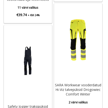
11 värvi valikus
€
39.74
+ KM 24%
SARA Workwear vooderdatud
Hi-Viz talvepüksid Drogowiec
Comfort Winter
2 värvi valikus
Safety Jogger traksipüksid