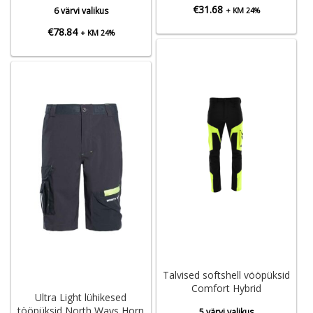
€
31.68
6 värvi valikus
+ KM 24%
€
78.84
+ KM 24%
Talvised softshell vööpüksid
Comfort Hybrid
Ultra Light lühikesed
tööpüksid North Ways Horn
5 värvi valikus