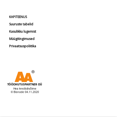
KAPITEENUS
Suuruste tabelid
Kasulikku lugemist
Müügitingimused
Privaatsuspoliitika