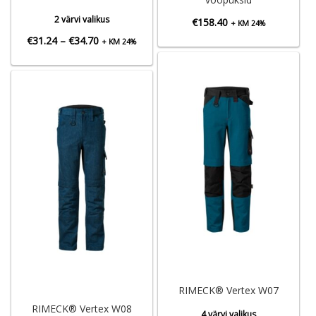
2 värvi valikus
€
158.40
+ KM 24%
Hinnavahemik:
€
31.24
–
€
34.70
+ KM 24%
€31.24
kuni
€34.70
RIMECK® Vertex W07
RIMECK® Vertex W08
4 värvi valikus