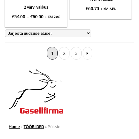
2 värvi valikus
€
60.70
+ KM 24%
Hinnavahemik:
€
54.00
–
€
60.00
+ KM 24%
€54.00
kuni
€60.00
1
2
3
Home
»
TÖÖRIIDED
»
Püksid