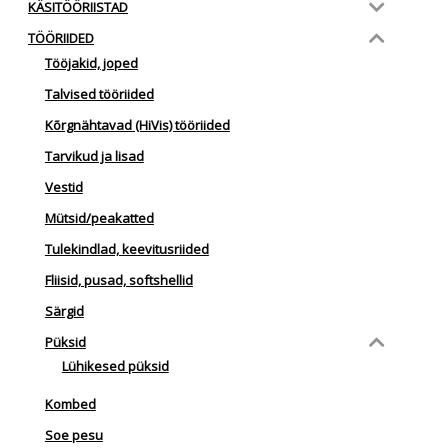
KÄSITÖÖRIISTAD
TÖÖRIIDED
Tööjakid, joped
Talvised tööriided
Kõrgnähtavad (HiVis) tööriided
Tarvikud ja lisad
Vestid
Mütsid/peakatted
Tulekindlad, keevitusriided
Fliisid, pusad, softshellid
Särgid
Püksid
Lühikesed püksid
Kombed
Soe pesu