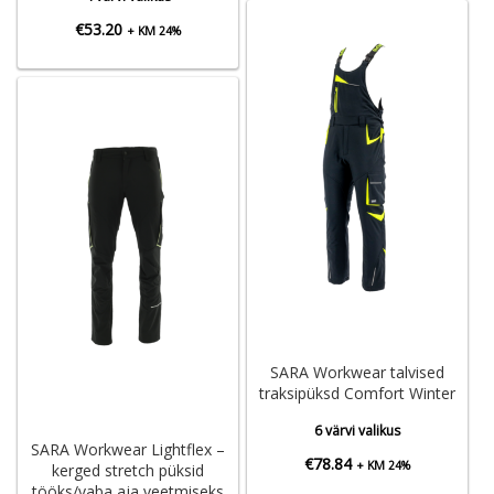
€
53.20
+ KM 24%
SARA Workwear talvised
traksipüksd Comfort Winter
6 värvi valikus
SARA Workwear Lightflex –
€
78.84
+ KM 24%
kerged stretch püksid
tööks/vaba aja veetmiseks