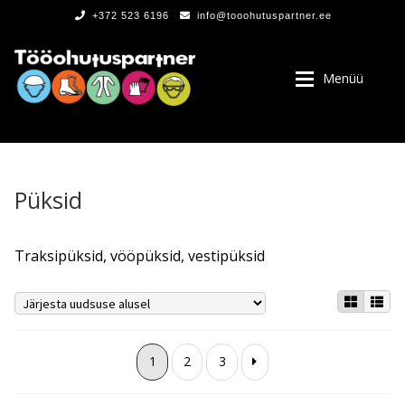
+372 523 6196
info@tooohutuspartner.ee
Menüü
Püksid
PROGRAMMIST
Traksipüksid, vööpüksid, vestipüksid
, LOGOD
1
2
3