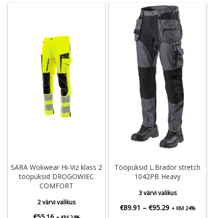
SARA Wokwear Hi-Viz klass 2
Tööpüksid L.Brador stretch
tööpüksid DROGOWIEC
1042PB Heavy
COMFORT
3 värvi valikus
2 värvi valikus
Hinnavahemik:
€
89.91
–
€
95.29
+ KM 24%
€
55.16
+ KM 24%