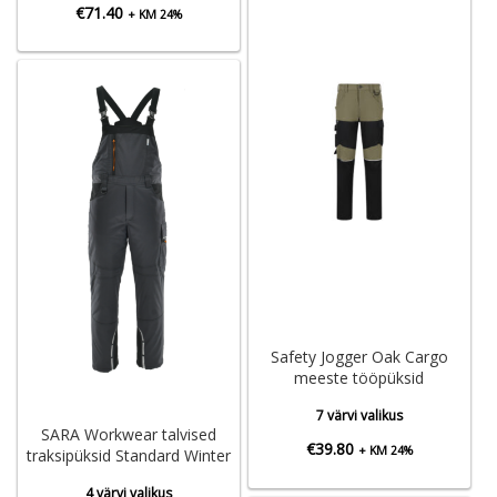
€
71.40
+ KM 24%
Safety Jogger Oak Cargo
meeste tööpüksid
7 värvi valikus
SARA Workwear talvised
€
39.80
+ KM 24%
traksipüksid Standard Winter
4 värvi valikus