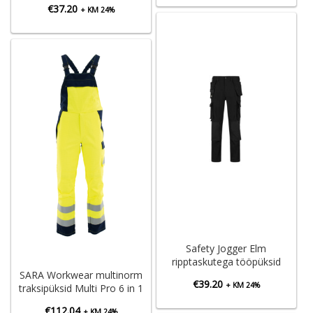
€66.27
€
37.20
+ KM 24%
kuni
€68.40
Safety Jogger Elm
ripptaskutega tööpüksid
SARA Workwear multinorm
€
39.20
+ KM 24%
traksipüksid Multi Pro 6 in 1
€
112.04
+ KM 24%